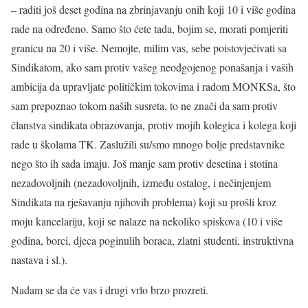
– raditi još deset godina na zbrinjavanju onih koji 10 i više godina
rade na određeno. Samo što ćete tada, bojim se, morati pomjeriti
granicu na 20 i više. Nemojte, milim vas, sebe poistovjećivati sa
Sindikatom, ako sam protiv vašeg neodgojenog ponašanja i vaših
ambicija da upravljate političkim tokovima i radom MONKSa, što
sam prepoznao tokom naših susreta, to ne znači da sam protiv
članstva sindikata obrazovanja, protiv mojih kolegica i kolega koji
rade u školama TK. Zaslužili su/smo mnogo bolje predstavnike
nego što ih sada imaju. Još manje sam protiv desetina i stotina
nezadovoljnih (nezadovoljnih, između ostalog, i nečinjenjem
Sindikata na rješavanju njihovih problema) koji su prošli kroz
moju kancelariju, koji se nalaze na nekoliko spiskova (10 i više
godina, borci, djeca poginulih boraca, zlatni studenti, instruktivna
nastava i sl.).
Nadam se da će vas i drugi vrlo brzo prozreti.