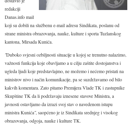
dostavio je
redakciji
Danas.info mail
koji su dobili na službenu e-mail adresu Sindikata, poslanu od
strane ministra obrazovanja, nauke, kulture i sporta Tuzlanskog
kantona, Mirsada Kunića.
˝Duboko svjesni ozbiljnosti situacije u kojoj se trenutno nalazimo,
važnosti funkcija koje obavljamo a u cilju zaštite dostojanstva i
ugleda ljudi koje predstavlajmo, ne možemo i nećemo pristati na
ministrov nivo i način komunikacije, pa se suzdržavamo od bilo
kakvih komentara. Zato pitamo Premijera Vlade TK i zastupnike
Skupštine TK da li podržavaju iznesene stavove Ministra, a
javnosti ostavljamo da izrazi svoj stav o navedenom istupu
ministra Kunića˝, saopćeno je iz Sindikata srednjeg i visokog
obrazovanja, odgoja, nauke i kulture TK.