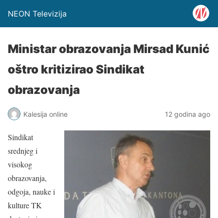
NEON Televizija
Ministar obrazovanja Mirsad Kunić
oštro kritizirao Sindikat
obrazovanja
Kalesija online
12 godina ago
Sindikat
srednjeg i
visokog
obrazovanja,
odgoja, nauke i
kulture TK