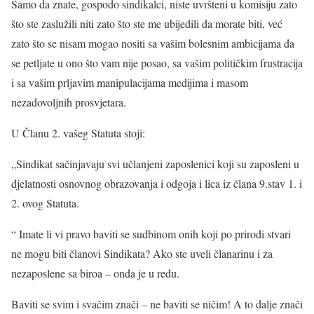
Samo da znate, gospodo sindikalci, niste uvršteni u komisiju zato
što ste zaslužili niti zato što ste me ubijedili da morate biti, već
zato što se nisam mogao nositi sa vašim bolesnim ambicijama da
se petljate u ono što vam nije posao, sa vašim političkim frustracija
i sa vašim prljavim manipulacijama medijima i masom
nezadovoljnih prosvjetara.
U Članu 2. vašeg Statuta stoji:
„Sindikat sačinjavaju svi učlanjeni zaposlenici koji su zaposleni u
djelatnosti osnovnog obrazovanja i odgoja i lica iz člana 9.stav 1. i
2. ovog Statuta.
“ Imate li vi pravo baviti se sudbinom onih koji po prirodi stvari
ne mogu biti članovi Sindikata? Ako ste uveli članarinu i za
nezaposlene sa biroa – onda je u redu.
Baviti se svim i svačim znači – ne baviti se ničim! A to dalje znači