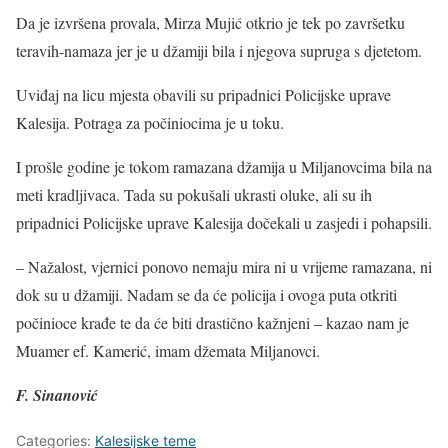
Da je izvršena provala, Mirza Mujić otkrio je tek po završetku
teravih-namaza jer je u džamiji bila i njegova supruga s djetetom.
Uviđaj na licu mjesta obavili su pripadnici Policijske uprave
Kalesija. Potraga za počiniocima je u toku.
I prošle godine je tokom ramazana džamija u Miljanovcima bila na
meti kradljivaca. Tada su pokušali ukrasti oluke, ali su ih
pripadnici Policijske uprave Kalesija dočekali u zasjedi i pohapsili.
– Nažalost, vjernici ponovo nemaju mira ni u vrijeme ramazana, ni
dok su u džamiji. Nadam se da će policija i ovoga puta otkriti
počinioce krađe te da će biti drastično kažnjeni – kazao nam je
Muamer ef. Kamerić, imam džemata Miljanovci.
F. Sinanović
Categories:
Kalesijske teme