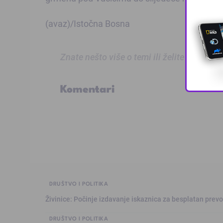
(avaz)/Istočna Bosna
Znate nešto više o temi ili želite prijaviti
Komentari
DRUŠTVO I POLITIKA
Živinice: Počinje izdavanje iskaznica za besplatan prev
DRUŠTVO I POLITIKA