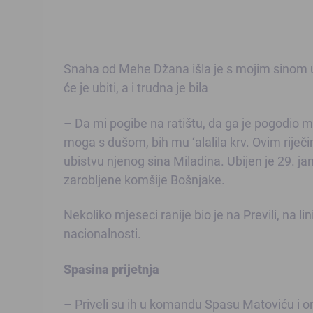
Snaha od Mehe Džana išla je s mojim sinom u š
će je ubiti, a i trudna je bila
– Da mi pogibe na ratištu, da ga je pogodio 
moga s dušom, bih mu ‘alalila krv. Ovim rije
ubistvu njenog sina Miladina. Ubijen je 29. j
zarobljene komšije Bošnjake.
Nekoliko mjeseci ranije bio je na Previli, na lin
nacionalnosti.
Spasina prijetnja
– Priveli su ih u komandu Spasu Matoviću i on