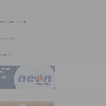
rvenstvu u Parizu
otvara u S …
elare i lju …