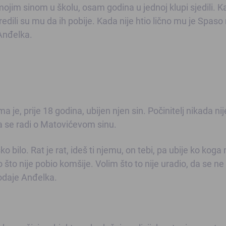
mojim sinom u školu, osam godina u jednoj klupi sjedili. K
aredili su mu da ih pobije. Kada nije htio lično mu je Spaso 
 Anđelka.
je, prije 18 godina, ubijen njen sin. Počinitelj nikada nij
da se radi o Matovićevom sinu.
ko bilo. Rat je rat, ideš ti njemu, on tebi, pa ubije ko koga
što nije pobio komšije. Volim što to nije uradio, da se ne
odaje Anđelka.