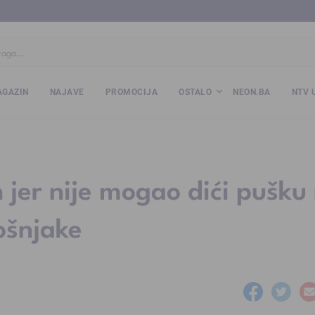
ba
www.kalesija.com
www.zvornik.ba
www.zivinice.org
www.kale
GAZIN
NAJAVE
PROMOCIJA
OSTALO
NEON.BA
NTV 
n jer nije mogao dići pušku
ošnjake