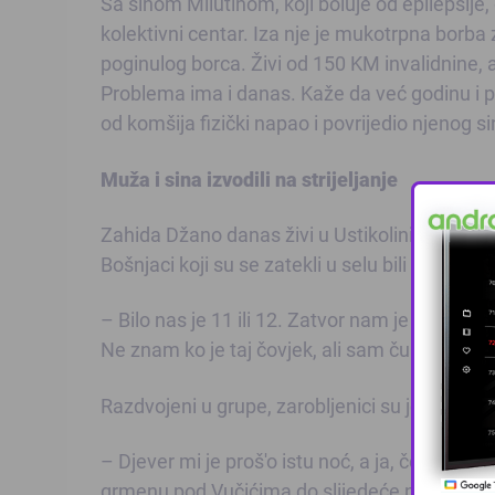
Sa sinom Milutinom, koji boluje od epilepsije,
kolektivni centar. Iza nje je mukotrpna borba z
poginulog borca. Živi od 150 KM invalidnine, a 
Problema ima i danas. Kaže da već godinu i p
od komšija fizički napao i povrijedio njenog si
Muža i sina izvodili na strijeljanje
Zahida Džano danas živi u Ustikolini i sjeća s
Bošnjaci koji su se zatekli u selu bili su zarobl
– Bilo nas je 11 ili 12. Zatvor nam je bio u na
Ne znam ko je taj čovjek, ali sam čula da je r
Razdvojeni u grupe, zarobljenici su jedne noći 
– Djever mi je proš'o istu noć, a ja, čovjek, sin 
grmenu pod Vučićima do slijedeće noći i ond