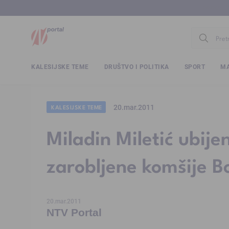
www.ntv.
KALESIJSKE TEME
DRUŠTVO I POLITIKA
SPORT
MA
20.mar.2011
KALESIJSKE TEME
Miladin Miletić ubije
zarobljene komšije B
20.mar.2011
NTV Portal