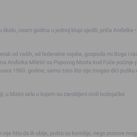
kolu, osam godina u jednoj klupi sjedili, priča Anđelka 
metak od vaših, od federalne vojske, gospoda mi Boga i r
čima Anđelka Miletić sa Popovog Mosta kod Foče počinje p
anuara 1993. godine, samo zato što nije mogao dići pušku
iji, u blizini sela u kojem su zarobljeni civili bošnjačke
 nije htio da ih ubije, pošto su komšije, nego pozove mog