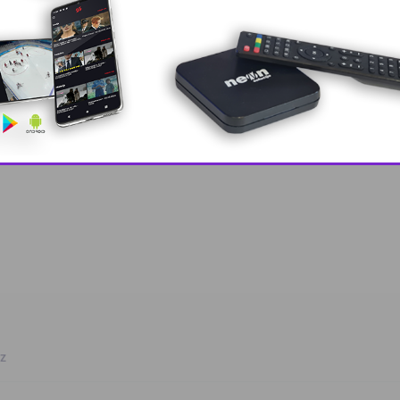
 grešku u tekstu?
This popup will close in:
10
oz