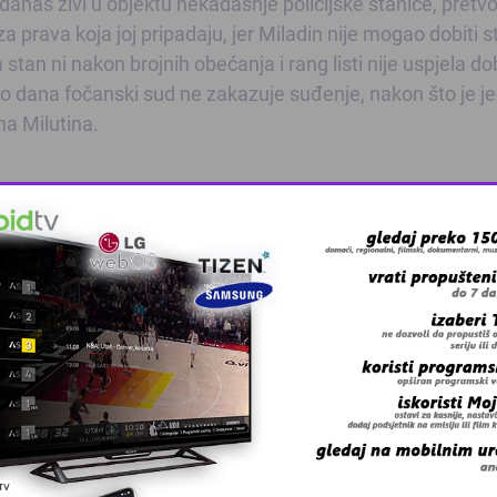
 danas živi u objektu nekadašnje policijske stanice, pretv
a prava koja joj pripadaju, jer Miladin nije mogao dobiti s
stan ni nakon brojnih obećanja i rang listi nije uspjela dob
o dana fočanski sud ne zakazuje suđenje, nakon što je j
na Milutina.
e dana kada je u selo stiglo šest autobusa srpske vojske.
jeni.
šoj kući. Sjećam se da su na strijeljanje izvodili mog muža i
ek'o da ih nije mogao ubiti – kaže Zahida.
odlučili pobjeći.
i snaha udarili smo na njihovu liniju. Vratili smo se, krili se
a smo prošli u Ilovaču – kaže Zahida Džano.