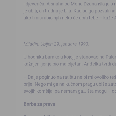
i djeverića. A snaha od Mehe Džana išla je s 
je ubiti, a i trudna je bila. Kad su ga pozvali n
ako ti nisi ubio njih neko će ubiti tebe – kaže
Miladin: Ubijen 29. januara 1993.
U hodniku barake u kojoj je stanovao na Palama 
kažnjen, jer je bio maloljetan. Anđelka tvrdi 
– Da je poginuo na ratištu ne bi mi ovoliko teš
prije. Nego mi ga na kućnom pragu ubiše zato 
svojih komšija, pa nemam ga… šta mogu – d
Borba za prava