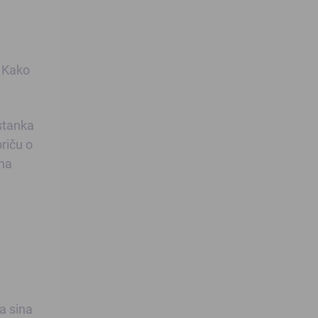
• Kako
astanka
riču o
 na
a sina