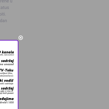
orene u
tatus
iti.
edan
 sina.
 u