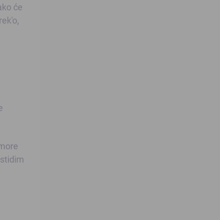
ako će
rek'o,
e
 more
 stidim