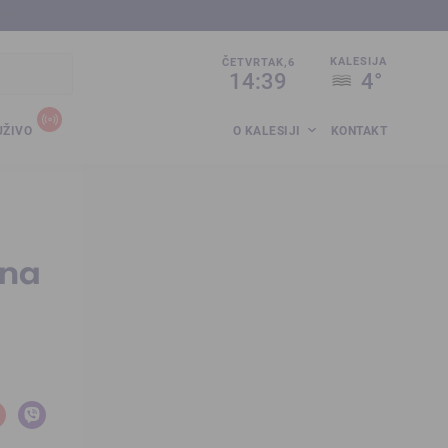
sija.co.ba
KALESIJA
ČETVRTAK,6
14:39
4°
UŽIVO
O KALESIJI
KONTAKT
 na