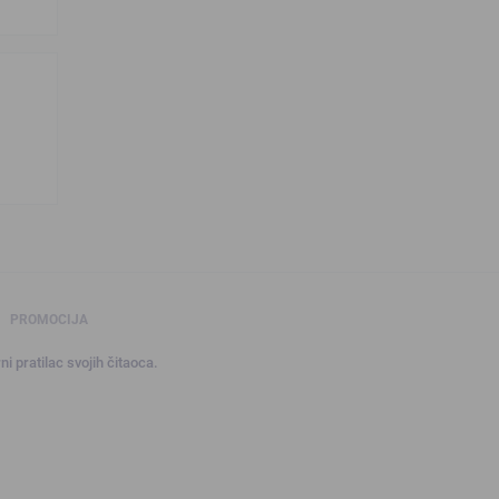
PROMOCIJA
ni pratilac svojih čitaoca.