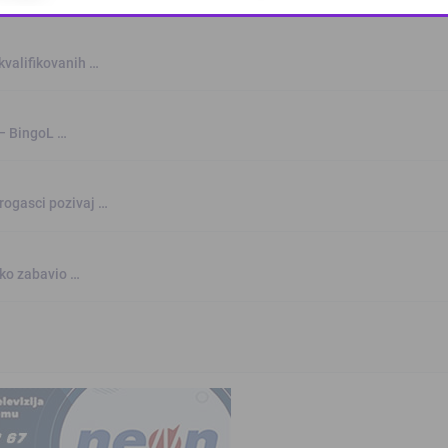
This popup will close in:
10
kvalifikovanih …
 – BingoL …
rogasci pozivaj …
nko zabavio …