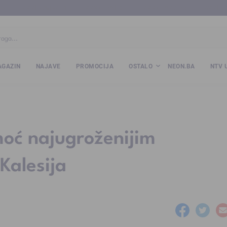
ba
www.kalesija.com
www.zvornik.ba
www.zivinice.org
www.kale
GAZIN
NAJAVE
PROMOCIJA
OSTALO
NEON.BA
NTV 
moć najugroženijim
Kalesija