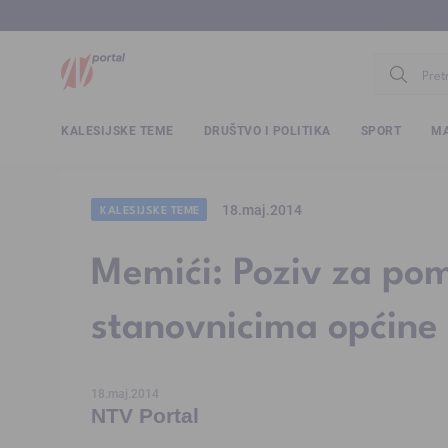
www.ntv.
KALESIJSKE TEME
DRUŠTVO I POLITIKA
SPORT
MA
18.maj.2014
KALESIJSKE TEME
Memići: Poziv za po
stanovnicima općine 
18.maj.2014
NTV Portal