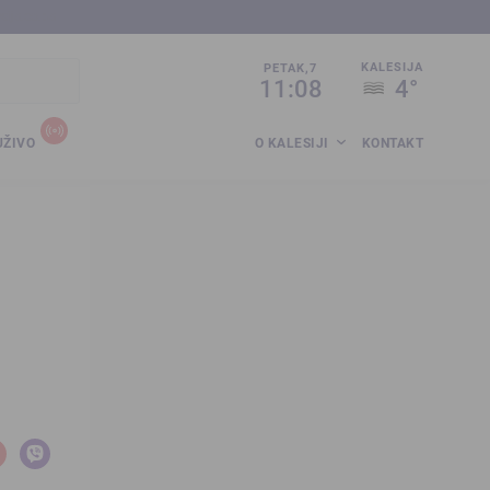
sija.co.ba
KALESIJA
PETAK,7
11:08
4°
UŽIVO
O KALESIJI
KONTAKT