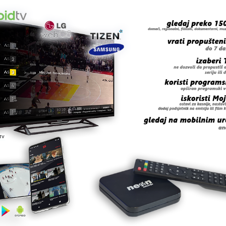
storije Doma kulture MZ Memići u sljedećim terminima,
ja (18.5.2014. godine) u vremenu od
15:00 do 18:00 sati –
d 08:00 do 18:00 sati.
iti najugroženim porodicama na terenu. Pridružite se i
dsjednik MZ Memići, br. telefona: 062 102 224.
 grešku u tekstu?