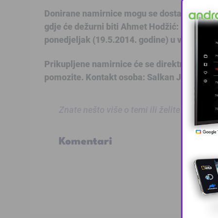
Donirane namirnice mogu se dostaviti u pro
gdje će dežurni biti Ahmet Hodžić: – nedjel
ponedjeljak (19.5.2014. godine) u vremenu o
Prikupljene namirnice će se direktno dostav
pomozite. Kontakt osoba: Salkan Joldić, pre
Znate nešto više o temi ili želite prijaviti
Komentari