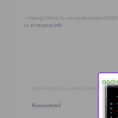
— Kalesija Online će i ove godine pratiti RES
na
sf-respect.info
.
Znate nešto više o temi ili želite prijaviti
Komentari