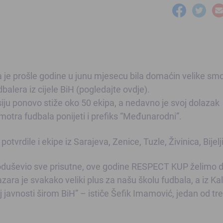
a je prošle godine u junu mjesecu bila domaćin velike sm
balera iz cijele BiH (
pogledajte ovdje
).
lesiju ponovo stiže oko 50 ekipa, a nedavno je svoj dolazak
smotra fudbala ponijeti i prefiks “Međunarodni”.
tvrdile i ekipe iz Sarajeva, Zenice, Tuzle, Živinica, Bijel
e oduševio sve prisutne, ove godine RESPECT KUP želimo d
ara je svakako veliki plus za našu školu fudbala, a iz Kal
j javnosti širom BiH” – ističe Šefik Imamović, jedan od tr