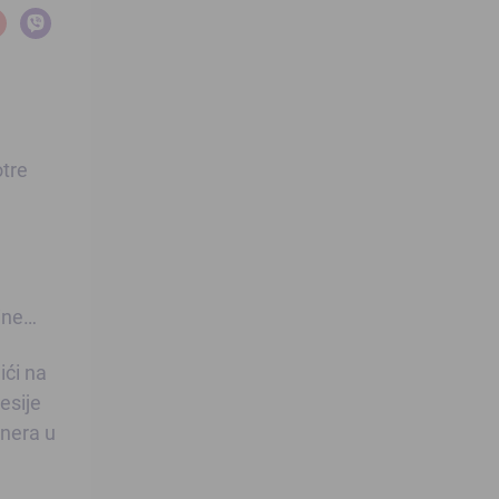
otre
jine…
ići na
esije
enera u