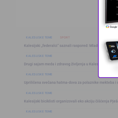
KALESIJSKE TEME
SPORT
Kalesijski „federalci“ saznali raspored: Mladost sezonu 
KALESIJSKE TEME
Drugi sajam meda i zdravog življenja u Kalesiji okupio pč
KALESIJSKE TEME
Upriličena svečana hatma-dova za polaznike mekteba i 
KALESIJSKE TEME
Kalesijski biciklisti organizovali eko akciju čišćenja Pje
KALESIJSKE TEME