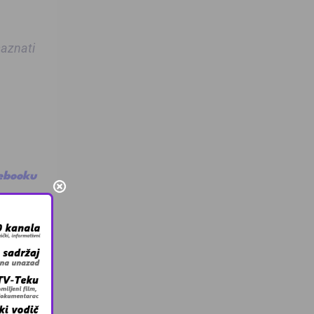
saznati
cebooku