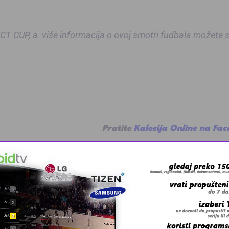
PECT CUP, a više informacija o ovoj smotri fudbala možete 
Pratite
Kalesija Online na Fa
 grešku u tekstu?