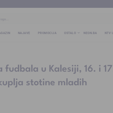
ba
www.kalesija.com
www.zvornik.ba
www.zivinice.org
www.kale
GAZIN
NAJAVE
PROMOCIJA
OSTALO
NEON.BA
NTV 
dbala u Kalesiji, 16. i 17
uplja stotine mladih