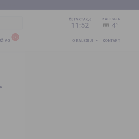
sija.co.ba
KALESIJA
ČETVRTAK,6
11:52
4°
UŽIVO
O KALESIJI
KONTAKT
.