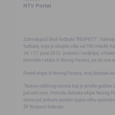
NTV Portal
Zahvaljujući školi fudbala “RESPECT”, Kalesij
fudbala, koja je okupila više od 700 mladih fud
16. i 17. juna 2012. (subota i nedjelja), u Ka
potvrdila i ekipa iz Novog Pazara, pa će ova 
Pored ekipe iz Novog Pazara, svoj dolazak su po
“Nakon odličnog turnira koji je prošle godin
još veći nivo. Potvrda dolaska ekipe Novog Paz
ćemo još jednom poslati sjajnu sliku sportsko
ŠF Respect Kalesija.