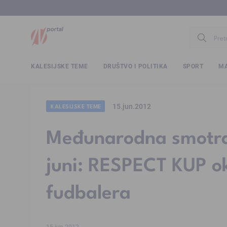
www.ntv.
KALESIJSKE TEME
DRUŠTVO I POLITIKA
SPORT
MA
15.jun.2012
KALESIJSKE TEME
Međunarodna smotra fu
juni: RESPECT KUP ok
fudbalera
15.jun.2012