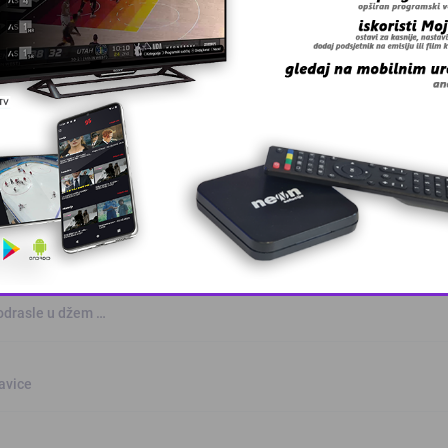
otvara u S …
elare i lju …
This popup will close in:
10
odrasle u džem …
šavice