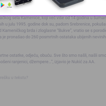
Habibović.
unačkog sela Kamenice, koji već više od 14 godina u šuma
This popup will close in:
9
enih u julu 1995. godine dok su, padom Srebrenice, pokuša
pod Kameničkog brda i zloglasne “Bukve”, vratio se s poro
je pronašao do 260 posmrtnih ostataka ubijenih nevinih 
rtne ostatke, odjeću, obuću. Sve što smo našli, našli sm
šeni ranjenici, džempere…”, izjavio je Nukić za AA.
 grešku u tekstu?