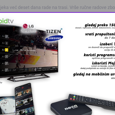
vjeka već deset dana rade na trasi. Vrše ručne radove zb
itna. Po ovim šumama smo mi 1995. godine tražili spas.
mo smo za jedan dan izgubili više od 1.000 ljudi”, pojasn
rošle godine, ali zbog vremenskih uslova nisu se usudili da
icom.
li autentičnu stazu iz ‘95. Smisao Marša mira i jeste da s
a kojih je svake godine sve manje. Kako koja godina sve 
i godine pronašli posmtne ostatke, odjeću… Učesnici Marš
a ništa ne diraju”, istakao je Habibović.
breničana koji su ‘95. prolazili ovim putem, i koji žele da
prolazili na putu do slobodne teritorije.
amo oko 2.200 prijavljenih učesnika za Marš mira. I ove 