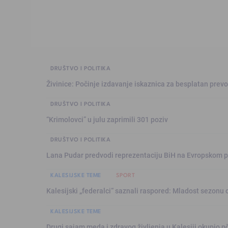
DRUŠTVO I POLITIKA
Živinice: Počinje izdavanje iskaznica za besplatan prev
DRUŠTVO I POLITIKA
“Krimolovci” u julu zaprimili 301 poziv
DRUŠTVO I POLITIKA
Lana Pudar predvodi reprezentaciju BiH na Evropskom p
KALESIJSKE TEME
SPORT
Kalesijski „federalci“ saznali raspored: Mladost sezonu 
KALESIJSKE TEME
Drugi sajam meda i zdravog življenja u Kalesiji okupio pč