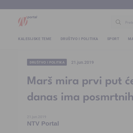
www.ntv.
KALESIJSKE TEME
DRUŠTVO I POLITIKA
SPORT
MA
21.jun.2019
DRUŠTVO I POLITIKA
Marš mira prvi put će
danas ima posmrtnih 
21.jun.2019
NTV Portal