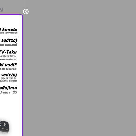
og
io je
 puste
e oda
će nas
a mira
 prođu
godine