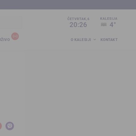
sija.co.ba
KALESIJA
ČETVRTAK,6
20:26
4°
UŽIVO
O KALESIJI
KONTAKT