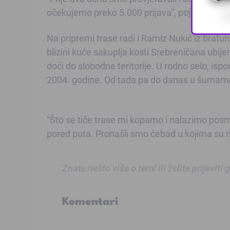
očekujemo preko 5.000 prijava”, pojasnio je 
Na pripremi trase radi i Ramiz Nukić iz brat
blizini kuće sakuplja kosti Srebreničana ubij
doći do slobodne teritorije. U rodno selo, is
2004. godine. Od tada pa do danas u šumama 
“Što se tiče trase mi kopamo i nalazimo posm
pored puta. Pronašli smo ćebad u kojima su no
Znate nešto više o temi ili želite prijaviti
Komentari