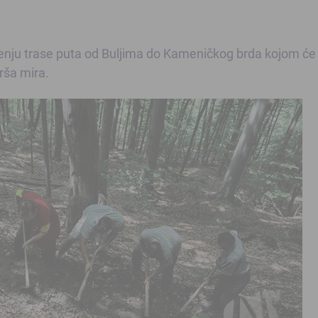
enju trase puta od Buljima do Kameničkog brda kojom će
rša mira.