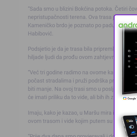
“Sada smo u blizini Bokćina potoka. Četiri čo
nepristupačnosti terena. Ova trasa je jako b
Kameničko brdo je poznato po padu ‘Bukve’, ta
Habibović.
Podsjetio je da je trasa bila pripremljena i p
hiljade ljudi da prođu ovom zahtjevnom dion
“Već tri godine radimo na ovome kako bi vrati
počast stradalima i pruži podrška preživjelim
biti manje. Na ovoj trasi smo u posljednje tr
će imati priliku da to vide, ali bih ih zamolio d
Imaju, kako je kazao, u Maršu mira i djecu Sre
ovom trasom i vide kojim putem su im roditelji 
“Prije dva dana smo provjeravali i do sada im