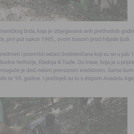
ameničkog brda, koja je izbjegavana svih prethodnih godi
e, prvi put nakon 1995., ovom trasom proći hiljade ljudi.
predmeti i posmrtni ostaci Srebreničana koji su se u julu 
dne teritorije, Kladnja ili Tuzle. Do trase, koja je u pripr
emoguće je doći nekim prevoznim sredstvom. Samo šuma
bilo te ‘95. godine. I preživjeli su tu s ekipom Anadolu Ag