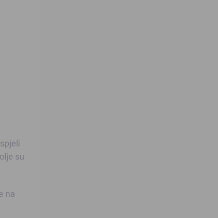
spjeli
olje su
e na