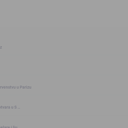
oz
rvenstvu u Parizu
otvara u S …
elare i lju …