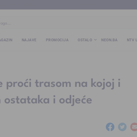
ba
www.kalesija.com
www.zvornik.ba
www.zivinice.org
www.kale
GAZIN
NAJAVE
PROMOCIJA
OSTALO
NEON.BA
NTV 
 proći trasom na kojoj i
ostataka i odjeće