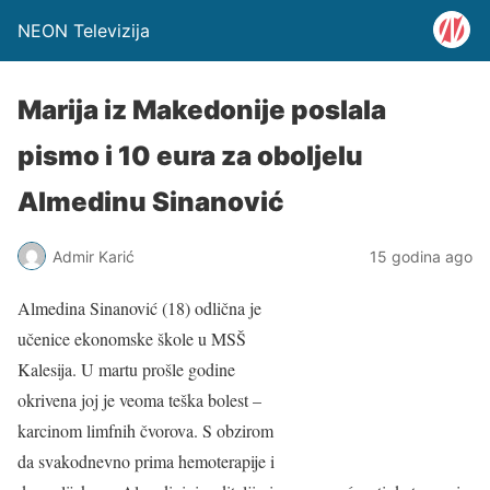
NEON Televizija
Marija iz Makedonije poslala
pismo i 10 eura za oboljelu
Almedinu Sinanović
Admir Karić
15 godina ago
Almedina Sinanović (18) odlična je
učenice ekonomske škole u MSŠ
Kalesija. U martu prošle godine
okrivena joj je veoma teška bolest –
karcinom limfnih čvorova. S obzirom
da svakodnevno prima hemoterapije i