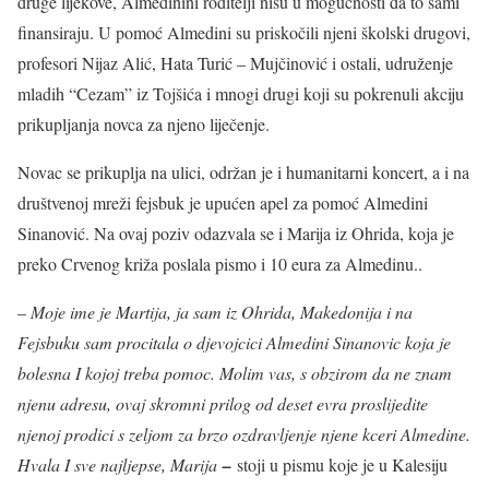
druge lijekove, Almedinini roditelji nisu u mogućnosti da to sami
finansiraju. U pomoć Almedini su priskočili njeni školski drugovi,
profesori Nijaz Alić, Hata Turić – Mujčinović i ostali, udruženje
mladih “Cezam” iz Tojšića i mnogi drugi koji su pokrenuli akciju
prikupljanja novca za njeno liječenje.
Novac se prikuplja na ulici, održan je i humanitarni koncert, a i na
društvenoj mreži fejsbuk je upućen apel za pomoć Almedini
Sinanović. Na ovaj poziv odazvala se i Marija iz Ohrida, koja je
preko Crvenog križa poslala pismo i 10 eura za Almedinu..
–
Moje ime je Martija, ja sam iz Ohrida, Makedonija i na
Fejsbuku sam procitala o djevojcici Almedini Sinanovic koja je
bolesna I kojoj treba pomoc. Molim vas, s obzirom da ne znam
njenu adresu, ovaj skromni prilog od deset evra proslijedite
njenoj prodici s zeljom za brzo ozdravljenje njene kceri Almedine.
Hvala I sve najljepse, Marija
–
stoji u pismu koje je u Kalesiju