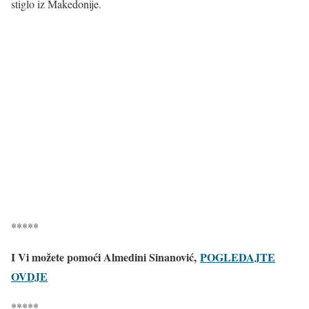
stiglo iz Makedonije.
*****
I Vi možete pomoći Almedini Sinanović,
POGLEDAJTE
OVDJE
*****