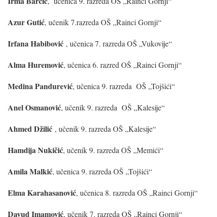
Irma Barčić
, učenica 9. razreda OŠ „Rainci Gornji“
Azur Gutić
, učenik 7.razreda OŠ „Rainci Gornji“
Irfana Habibović
, učenica 7. razreda OŠ „Vukovije“
Alma Huremović
, učenica 6. razred OŠ „Rainci Gornji“
Medina Pandurević
, učenica 9. razreda OŠ „Tojšići“
Anel Osmanović
, učenik 9. razreda OŠ „Kalesije“
Ahmed Džilić
, učenik 9. razreda OŠ „Kalesije“
Hamdija Nukičić
, učenik 9. razreda OŠ „Memići“
Amila Malkić
, učenica 9. razreda OŠ „Tojšići“
Elma Karahasanović
, učenica 8. razreda OŠ „Rainci Gornji“
Davud Imamović
, učenik 7. razreda OŠ „Rainci Gornji“