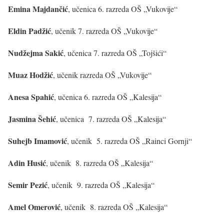
Emina Majdančić
, učenica 6. razreda OŠ „Vukovije“
Eldin Padžić
, učenik 7. razreda OŠ „Vukovije“
Nudžejma Sakić
, učenica 7. razreda OŠ „Tojšići“
Muaz Hodžić
, učenik razreda OŠ „Vukovije“
Anesa Spahić
, učenica 6. razreda OŠ „Kalesija“
Jasmina Šehić
, učenica 7. razreda OŠ „Kalesija“
Suhejb Imamović
, učenik 5. razreda OŠ „Rainci Gornji“
Adin Husić
, učenik 8. razreda OŠ „Kalesija“
Semir Pezić
, učenik 9. razreda OŠ „Kalesija“
Amel Omerović
, učenik 8. razreda OŠ „Kalesija“