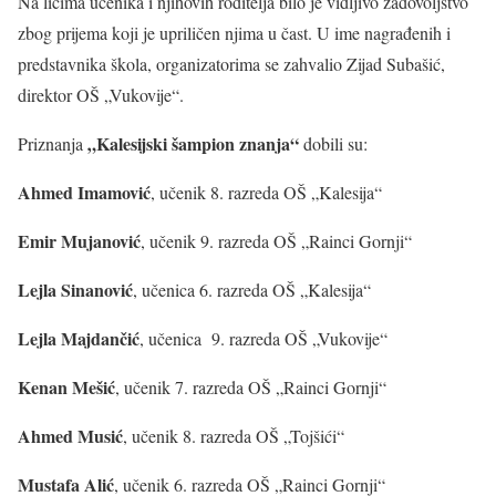
Na licima učenika i njihovih roditelja bilo je vidljivo zadovoljstvo
zbog prijema koji je upriličen njima u čast. U ime nagrađenih i
predstavnika škola, organizatorima se zahvalio Zijad Subašić,
direktor OŠ „Vukovije“.
„Kalesijski šampion znanja“
Priznanja
dobili su:
Ahmed Imamović
, učenik 8. razreda OŠ „Kalesija“
Emir Mujanović
, učenik 9. razreda OŠ „Rainci Gornji“
Lejla Sinanović
, učenica 6. razreda OŠ „Kalesija“
Lejla Majdančić
, učenica 9. razreda OŠ „Vukovije“
Kenan Mešić
, učenik 7. razreda OŠ „Rainci Gornji“
Ahmed Musić
, učenik 8. razreda OŠ „Tojšići“
Mustafa Alić
, učenik 6. razreda OŠ „Rainci Gornji“