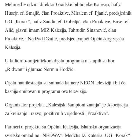
Mehmed Hodžić, direktor Gradske biblioteke Kalesija, hafiz
Husejn ef. Smajič, član Proaktive, Miralem ef. Pjanić, predsjednik
UG „Korak“, hafiz Saudin ef. Gobeljić, član Proaktive, Enver ef.
Alić, glavni imam MIZ Kalesija, Fahrudin Sinanović, član
Proaktive, i Nedžad Džafić, predsjedavajući Općinskog vijeća
Kalesija.
U kulturno-umjetničkom dijelu programa nastupili su hor
„Ridwan“ i glumac Nermin Hodžić.
Cijelu manifestaciju su snimale kamere NEON televiziji i bit će
kasnije emitovan u programu ove televizije.
Organizator projekta „Kalesijski šampioni znanja“ je Asocijacija
za kreiranje i razvoj pozitivnih vrijednosti „Proaktiva”.
Partneri u projektu su Općina Kalesija, Islamska organizacija
svjetske omladine „NEDWA“, Medžlis IZ Kalesija, UG „Korak“