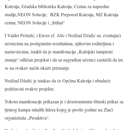
Kalesija, Gradska biblioteka Kalesija, Centar za napredne
studije,NEON Solucije, BZK Preporod Kalesija, MZ Kalesija
centar, NEON Solucije i „Irtihal“
I Valdet Peštalić, i Enver ef. Alić i Nedžad Džafić su, čestitajući
učenicima na postignutim rezultatima, njihovim roditeljima i
nastavnicima, istakli da je manifestacija „Kaleijski šampioni
znanja“ odličan projekat i da su nagrađeni učenici zaslužili da im
se na ovakav način ukaže priznanje.
Nedžad Džafić je istakao da će Općina Kalesija i ubuduće
podržavati ovakve projekte.
Tokom manifestacije prikazan je i desetominutni filmski prikaz sa
ljetnog kampa mladih lidera kojeg je prošle godine na Zlaći
organizirala „Proaktiva“.