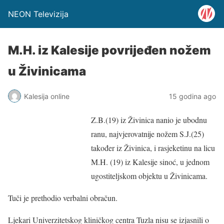
NEON Televizija
M.H. iz Kalesije povrijeđen nožem
u Živinicama
Kalesija online
15 godina ago
Z.B.(19) iz Živinica nanio je ubodnu
ranu, najvjerovatnije nožem S.J.(25)
također iz Živinica, i rasjeketinu na licu
M.H. (19) iz Kalesije sinoć, u jednom
ugostiteljskom objektu u Živinicama.
Tuči je prethodio verbalni obračun.
Ljekari Univerzitetskog kliničkog centra Tuzla nisu se izjasnili o