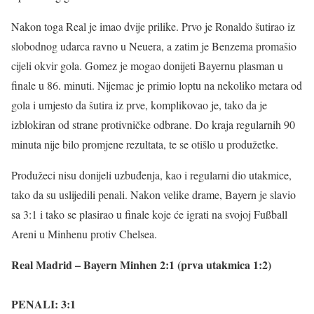
Nakon toga Real je imao dvije prilike. Prvo je Ronaldo šutirao iz
slobodnog udarca ravno u Neuera, a zatim je Benzema promašio
cijeli okvir gola. Gomez je mogao donijeti Bayernu plasman u
finale u 86. minuti. Nijemac je primio loptu na nekoliko metara od
gola i umjesto da šutira iz prve, komplikovao je, tako da je
izblokiran od strane protivničke odbrane. Do kraja regularnih 90
minuta nije bilo promjene rezultata, te se otišlo u produžetke.
Produžeci nisu donijeli uzbuđenja, kao i regularni dio utakmice,
tako da su uslijedili penali. Nakon velike drame, Bayern je slavio
sa 3:1 i tako se plasirao u finale koje će igrati na svojoj Fußball
Areni u Minhenu protiv Chelsea.
Real Madrid – Bayern Minhen 2:1 (prva utakmica 1:2)
PENALI: 3:1