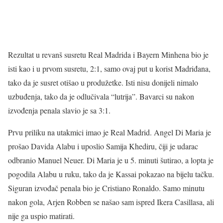
Rezultat u revanš susretu Real Madrida i Bayern Minhena bio je
isti kao i u prvom susretu, 2:1, samo ovaj put u korist Madriđana,
tako da je susret otišao u produžetke. Isti nisu donijeli nimalo
uzbuđenja, tako da je odlučivala “lutrija”. Bavarci su nakon
izvođenja penala slavio je sa 3:1.
Prvu priliku na utakmici imao je Real Madrid. Angel Di Maria je
prošao Davida Alabu i uposlio Samija Khediru, čiji je udarac
odbranio Manuel Neuer. Di Maria je u 5. minuti šutirao, a lopta je
pogodila Alabu u ruku, tako da je Kassai pokazao na bijelu tačku.
Siguran izvođač penala bio je Cristiano Ronaldo. Samo minutu
nakon gola, Arjen Robben se našao sam ispred Ikera Casillasa, ali
nije ga uspio matirati.