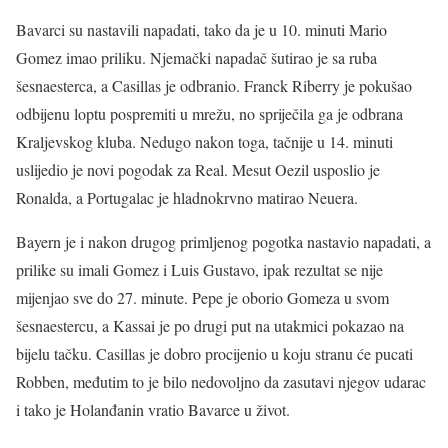
Bavarci su nastavili napadati, tako da je u 10. minuti Mario
Gomez imao priliku. Njemački napadač šutirao je sa ruba
šesnaesterca, a Casillas je odbranio. Franck Riberry je pokušao
odbijenu loptu pospremiti u mrežu, no spriječila ga je odbrana
Kraljevskog kluba. Nedugo nakon toga, tačnije u 14. minuti
uslijedio je novi pogodak za Real. Mesut Oezil usposlio je
Ronalda, a Portugalac je hladnokrvno matirao Neuera.
Bayern je i nakon drugog primljenog pogotka nastavio napadati, a
prilike su imali Gomez i Luis Gustavo, ipak rezultat se nije
mijenjao sve do 27. minute. Pepe je oborio Gomeza u svom
šesnaestercu, a Kassai je po drugi put na utakmici pokazao na
bijelu tačku. Casillas je dobro procijenio u koju stranu će pucati
Robben, međutim to je bilo nedovoljno da zasutavi njegov udarac
i tako je Holanđanin vratio Bavarce u život.