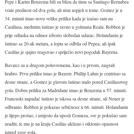
Pepe i Karim Benzema bili su blizu da timu sa Santiago Bernabea
vrate prednost od dva gola, ali nisu uspjeli u tome. Gomez je u
34. minuti imao novu veliku priliku kada je izašao sam na
Casillasa, međutim šutirao je ravno u golmana Reala. Robben je
prije odlaska na odmor izborio slobodan udarac. Holanđanin je
šutirao sa 20-ak metara, a lopta se odbila od Pepea, ali ipak
Casillas je sjajno reagovao i spriječio novi pogodak Bayerna.
Bavarci su u drugom poluvremenu, kao i u prvom, zaigrali
hrabro. Prvu priliku imao je Bayern. Phillip Lahm je centrirao sa
desne strane, a Gomez je glavom šutirao malo pored Casillasovog
gola. Dobru priliku za Madriđane imao je Benzema u 57. minuti.
Francuski napadač šutirao je iskosa sa desne strane, ali Neuer je
odbranio. Robben je pokazao sebičnosz u 66. minuti. Holanđanin
je lijepo prošao, i umjesto da uposli Gomeza, sve je pokušao sam
uraditi, te mu je na kraju Casillas uklizao i otklonio opasnost
ispred svog gola.