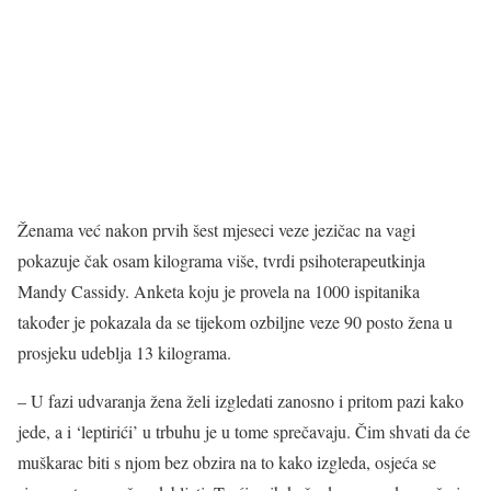
Ženama već nakon prvih šest mjeseci veze jezičac na vagi
pokazuje čak osam kilograma više, tvrdi psihoterapeutkinja
Mandy Cassidy. Anketa koju je provela na 1000 ispitanika
također je pokazala da se tijekom ozbiljne veze 90 posto žena u
prosjeku udeblja 13 kilograma.
– U fazi udvaranja žena želi izgledati zanosno i pritom pazi kako
jede, a i ‘leptirići’ u trbuhu je u tome sprečavaju. Čim shvati da će
muškarac biti s njom bez obzira na to kako izgleda, osjeća se