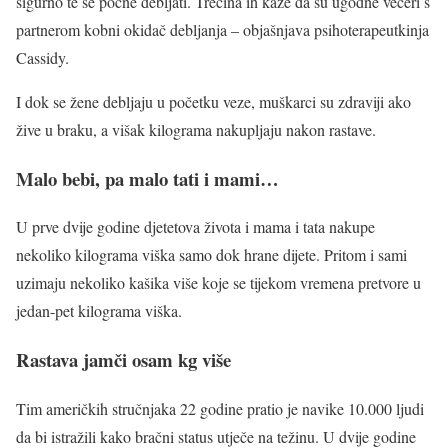
sigurno te se počne debljati. Trećina ih kaže da su ugodne večeri s
partnerom kobni okidač debljanja – objašnjava psihoterapeutkinja
Cassidy.
I dok se žene debljaju u početku veze, muškarci su zdraviji ako
žive u braku, a višak kilograma nakupljaju nakon rastave.
Malo bebi, pa malo tati i mami…
U prve dvije godine djetetova života i mama i tata nakupe
nekoliko kilograma viška samo dok hrane dijete. Pritom i sami
uzimaju nekoliko kašika više koje se tijekom vremena pretvore u
jedan-pet kilograma viška.
Rastava jamči osam kg više
Tim američkih stručnjaka 22 godine pratio je navike 10.000 ljudi
da bi istražili kako bračni status utječe na težinu. U dvije godine