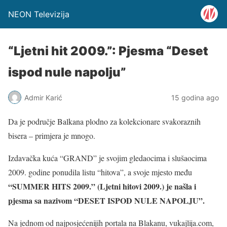
NEON Televizija
“Ljetni hit 2009.”: Pjesma “Deset
ispod nule napolju”
Admir Karić
15 godina ago
Da je područje Balkana plodno za kolekcionare svakoraznih
bisera – primjera je mnogo.
Izdavačka kuća “GRAND” je svojim gledaocima i slušaocima
2009. godine ponudila listu “hitova”, a svoje mjesto među
“SUMMER HITS 2009.” (Ljetni hitovi 2009.) je našla i
pjesma sa nazivom “DESET ISPOD NULE NAPOLJU”.
Na jednom od najposjećenijih portala na Blakanu, vukajlija.com,