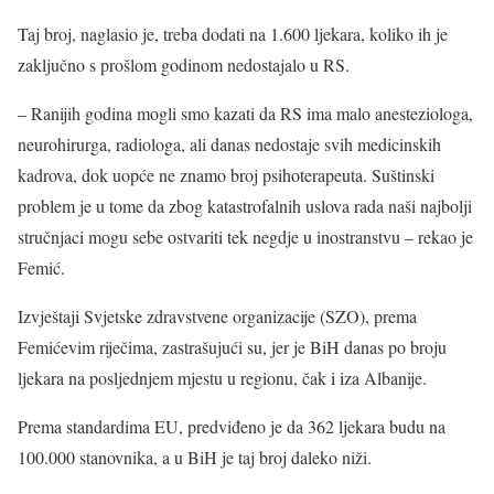
Taj broj, naglasio je, treba dodati na 1.600 ljekara, koliko ih je
zaključno s prošlom godinom nedostajalo u RS.
– Ranijih godina mogli smo kazati da RS ima malo anesteziologa,
neurohirurga, radiologa, ali danas nedostaje svih medicinskih
kadrova, dok uopće ne znamo broj psihoterapeuta. Suštinski
problem je u tome da zbog katastrofalnih uslova rada naši najbolji
stručnjaci mogu sebe ostvariti tek negdje u inostranstvu – rekao je
Femić.
Izvještaji Svjetske zdravstvene organizacije (SZO), prema
Femićevim riječima, zastrašujući su, jer je BiH danas po broju
ljekara na posljednjem mjestu u regionu, čak i iza Albanije.
Prema standardima EU, predviđeno je da 362 ljekara budu na
100.000 stanovnika, a u BiH je taj broj daleko niži.