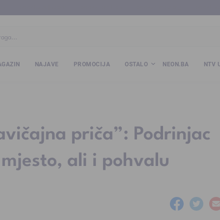
ba
www.kalesija.com
www.zvornik.ba
www.zivinice.org
www.kale
GAZIN
NAJAVE
PROMOCIJA
OSTALO
NEON.BA
NTV 
avičajna priča”: Podrinjac
 mjesto, ali i pohvalu