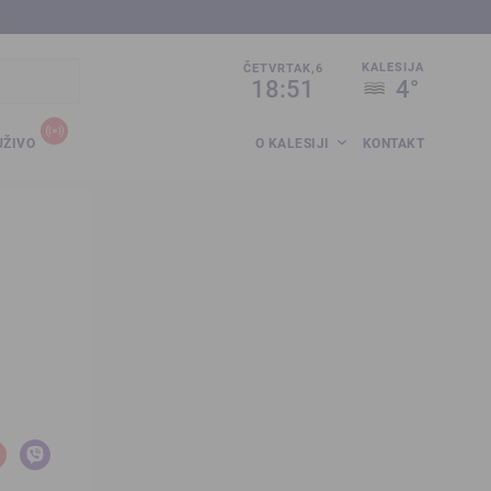
sija.co.ba
KALESIJA
ČETVRTAK,6
18:51
4°
UŽIVO
O KALESIJI
KONTAKT