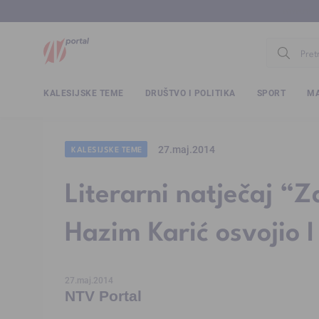
www.ntv.
KALESIJSKE TEME
DRUŠTVO I POLITIKA
SPORT
MA
27.maj.2014
KALESIJSKE TEME
Literarni natječaj “Z
Hazim Karić osvojio I
27.maj.2014
NTV Portal