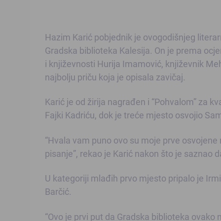
Hazim Karić pobjednik je ovogodišnjeg literar
Gradska biblioteka Kalesija. On je prema ocjen
i književnosti Hurija Imamović, književnik M
najbolju priču koja je opisala zavičaj.
Karić je od žirija nagrađen i “Pohvalom” za kv
Fajki Kadriću, dok je treće mjesto osvojio S
“Hvala vam puno ovo su moje prve osvojene na
pisanje”, rekao je Karić nakon što je saznao d
U kategoriji mlađih prvo mjesto pripalo je Irm
Barčić.
“Ovo je prvi put da Gradska biblioteka ovako 