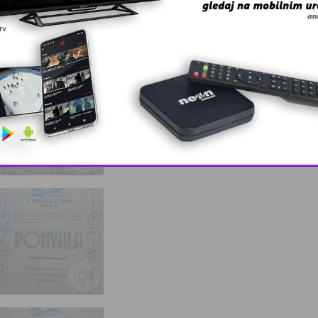
This popup will close in:
9