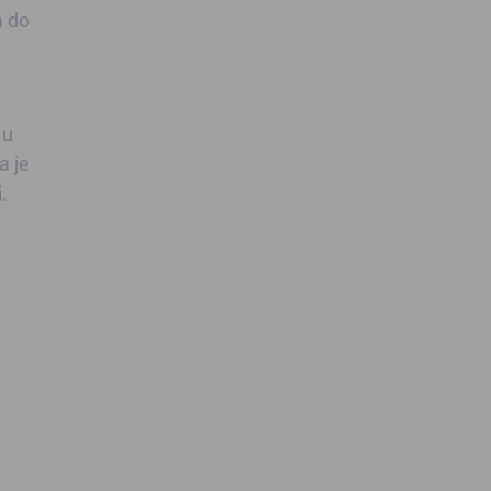
a do
 u
a je
.