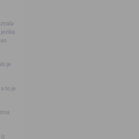
zirala
 jezika
mao
lo je
a to je
 Irma
 iz