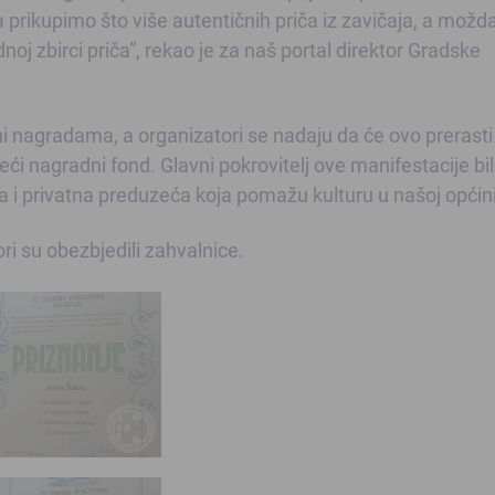
da prikupimo što više autentičnih priča iz zavičaja, a možd
noj zbirci priča”, rekao je za naš portal direktor Gradske
i nagradama, a organizatori se nadaju da će ovo prerasti
veći nagradni fond. Glavni pokrovitelj ove manifestacije bil
la i privatna preduzeća koja pomažu kulturu u našoj općini
ri su obezbjedili zahvalnice.