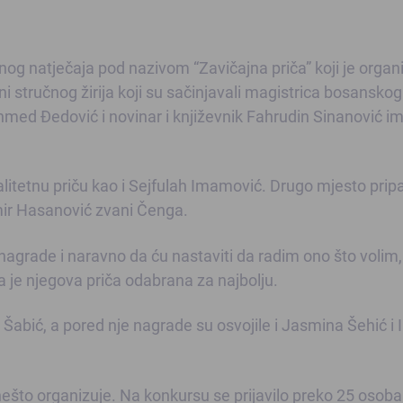
nog natječaja pod nazivom “Zavičajna priča” koji je organi
i stručnog žirija koji su sačinjavali magistrica bosanskog
ehmed Đedović i novinar i književnik Fahrudin Sinanović i
alitetnu priču kao i Sejfulah Imamović. Drugo mjesto pripa
amir Hasanović zvani Čenga.
grade i naravno da ću nastaviti da radim ono što volim, 
a je njegova priča odabrana za najbolju.
i Šabić, a pored nje nagrade su osvojile i Jasmina Šehić i
nešto organizuje. Na konkursu se prijavilo preko 25 osoba