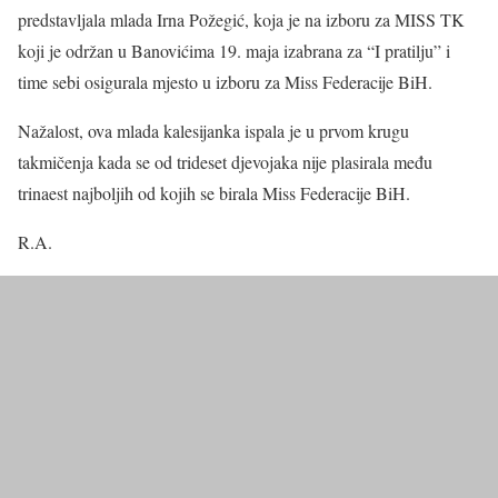
predstavljala mlada Irna Požegić, koja je na izboru za MISS TK
koji je održan u Banovićima 19. maja izabrana za “I pratilju” i
time sebi osigurala mjesto u izboru za Miss Federacije BiH.
Nažalost, ova mlada kalesijanka ispala je u prvom krugu
takmičenja kada se od trideset djevojaka nije plasirala među
trinaest najboljih od kojih se birala Miss Federacije BiH.
R.A.