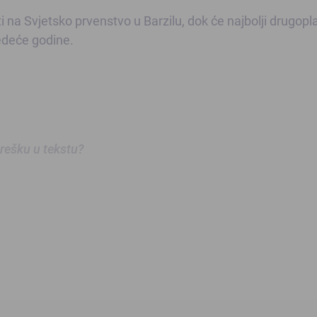
i na Svjetsko prvenstvo u Barzilu, dok će najbolji drugopla
jedeće godine.
 grešku u tekstu?