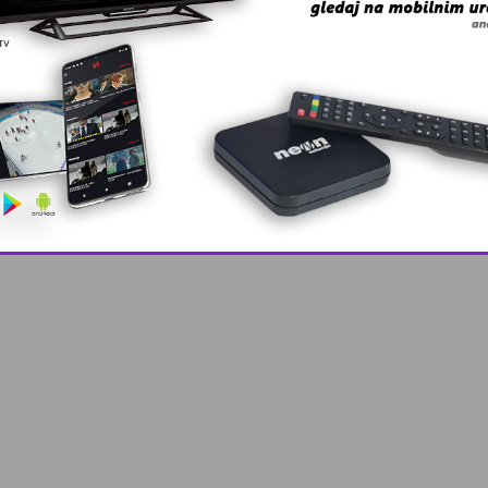
This popup will close in:
9