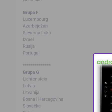
Grupa F
Luxembourg
Azerbejdžan
Sjeverna Irska
Izrael
Rusija
Portugal
**************
Grupa G
Lichtenstein
Latvia
Litvanija
Bosna i Hercegovina
Slovačka