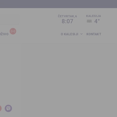
sija.co.ba
KALESIJA
ČETVRTAK,6
8:07
4°
UŽIVO
O KALESIJI
KONTAKT