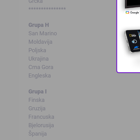
Grčka
***************
Grupa H
San Marino
Moldavija
Poljska
Ukrajina
Crna Gora
Engleska
Grupa I
Finska
Gruzija
Francuska
Bjelorusija
Španija