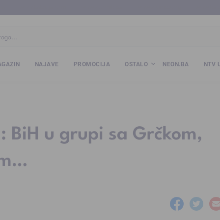
ba
www.kalesija.com
www.zvornik.ba
www.zivinice.org
www.kale
GAZIN
NAJAVE
PROMOCIJA
OSTALO
NEON.BA
NTV 
.: BiH u grupi sa Grčkom,
om…