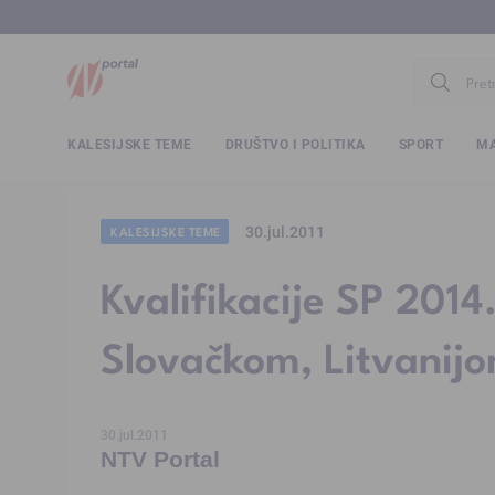
www.ntv.
KALESIJSKE TEME
DRUŠTVO I POLITIKA
SPORT
MA
30.jul.2011
KALESIJSKE TEME
Kvalifikacije SP 2014
Slovačkom, Litvanij
30.jul.2011
NTV Portal