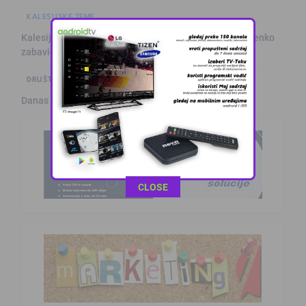
KALESIJSKE TEME
Kalesijsko ljeto 2026 | Uživanje za sve generacije: Šarenko
zabavio …
DRUŠTVO I POLITIKA
Danas nova saslušanja saradnika MC Srebrenica
This popup will close in:
11
CLOSE