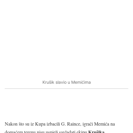
Krušik slavio u Memićima
Nakon što su iz Kupa izbacili G. Raince, igrači Memića na
Krušika
domaćem terenu nisu uspjeli savladati ekipu
.