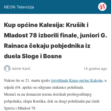
NEON Televizija
Kup općine Kalesija: Krušik i
Mladost 78 izborili finale, juniori G.
Rainaca čekaju pobjednika iz
duela Sloge i Bosne
Admir Karić
14 godina ago
Nakon što se 21. marta igralo
četvrtfinale Kupa općine Kalesija
, u
srijedu (04. aprila) su odigrane utakmice polufinala.
Memići su na domaćem terenu dočekali prošlogodišnjeg
pobjednika, ekipu Krušika, dok su drugi polufinalni par činili
Spreča i Mladost 78.