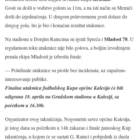
Gosti su došli u vodstvo golom sa 11m, a na isti način su Memići
došli do izjednačenja. U drugom poluvremenu gosti dolaze do
drugog gola, što je bio i konačan rezultat utakmice.
Mladost 78
Na stadionu u Donjim Raincima su igrali Spreča i
. U
regularnom toku utakmice nije bilo golova, a boljim izvođenjem
penala ekipa Mladosti je izborila finale.
— Polufinale utakmice su prošle bez incidenata, uz zapaženo
interesovanje publike.
Finalna utakmica fudbalskog Kupa općine Kalesija će biti
odigrana 18. aprila na Gradskom stadionu u Kalesiji, sa
početkom u 16.30h.
Organizator ovog takmičenja, Nogometni savez općine Kalesija,
je istog dana sa početkom u 14h zakazao i finale junioskog Kup
takmičenja, u kojem će se sastati G. Rainci i pobjednik iz duela