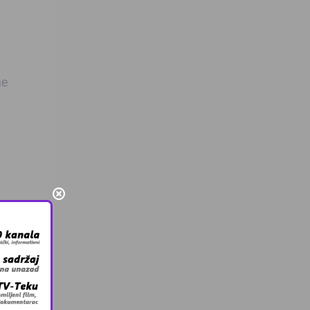
ne
cebooku