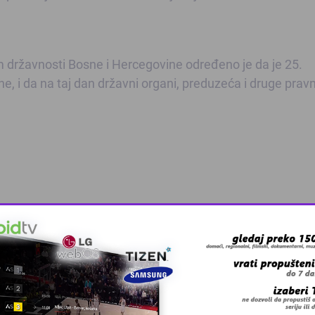
ržavnosti Bosne i Hercegovine određeno je da je 25.
, i da na taj dan državni organi, preduzeća i druge prav
Pratite
Kalesija Online na Fa
 grešku u tekstu?