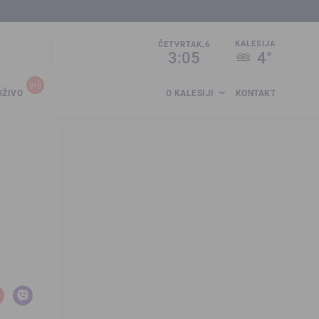
sija.co.ba
KALESIJA
ČETVRTAK,6
3:05
4°
UŽIVO
O KALESIJI
KONTAKT