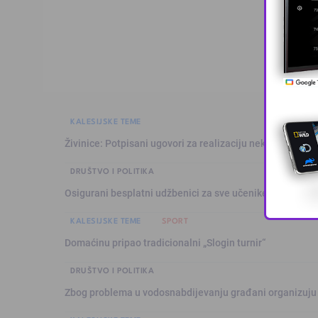
KALESIJSKE TEME
Živinice: Potpisani ugovori za realizaciju nekoliko infras
DRUŠTVO I POLITIKA
Osigurani besplatni udžbenici za sve učenike osnovnih š
KALESIJSKE TEME
SPORT
Domaćinu pripao tradicionalni „Slogin turnir“
DRUŠTVO I POLITIKA
Zbog problema u vodosnabdijevanju građani organizuju