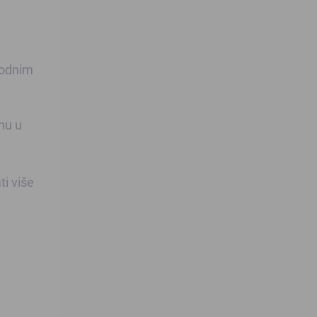
godnim
nu u
i više