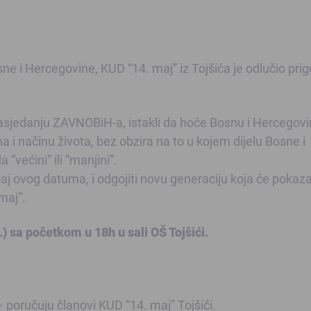
 i Hercegovine, KUD “14. maj” iz Tojšića je odlučio pri
zasjedanju ZAVNOBiH-a, istakli da hoće Bosnu i Hercegovi
a i načinu života, bez obzira na to u kojem dijelu Bosne i
 “većini” ili “manjini”.
 ovog datuma, i odgojiti novu generaciju koja će pokazat
maj”.
.) sa početkom u 18h u sali OŠ Tojšići.
ručuju članovi KUD “14. maj” Tojšići.