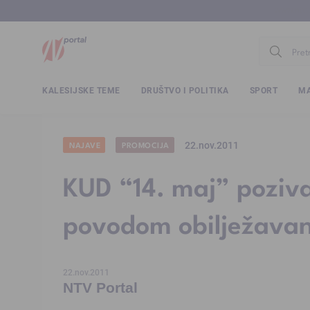
www.ntv.
KALESIJSKE TEME
DRUŠTVO I POLITIKA
SPORT
MA
22.nov.2011
NAJAVE
PROMOCIJA
KUD “14. maj” poziva
povodom obilježavan
22.nov.2011
NTV Portal