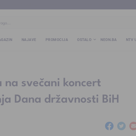
ba
www.kalesija.com
www.zvornik.ba
www.zivinice.org
www.kale
GAZIN
NAJAVE
PROMOCIJA
OSTALO
NEON.BA
NTV 
 na svečani koncert
ja Dana državnosti BiH