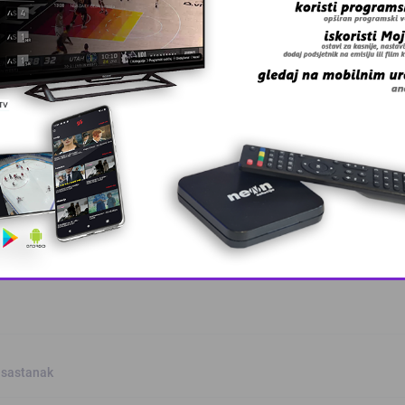
trukturnih …
kola u Tuzla …
This popup will close in:
10
 sastanak