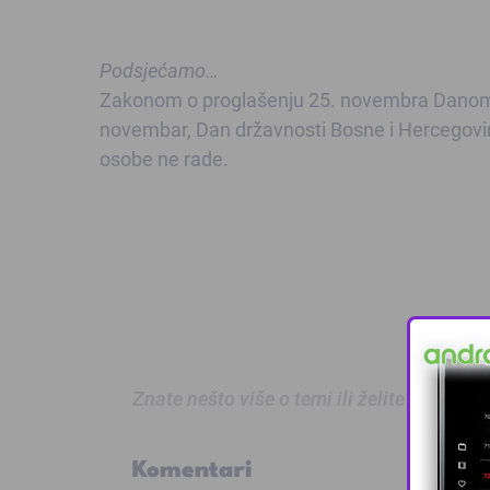
Podsjećamo…
Zakonom o proglašenju 25. novembra Danom d
novembar, Dan državnosti Bosne i Hercegovine
osobe ne rade.
Znate nešto više o temi ili želite prijaviti
Komentari