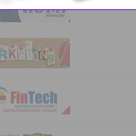
This popup will close in:
11