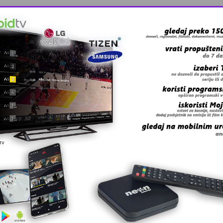
iz Salkić id …
trukturnih …