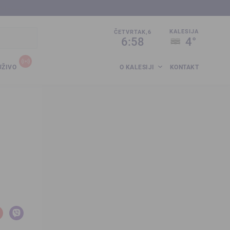
sija.co.ba
KALESIJA
ČETVRTAK,6
6:58
4°
UŽIVO
O KALESIJI
KONTAKT