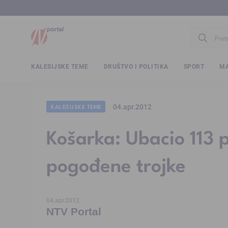
www.ntv.
KALESIJSKE TEME
DRUŠTVO I POLITIKA
SPORT
MA
04.apr.2012
KALESIJSKE TEME
Košarka: Ubacio 113 
pogođene trojke
04.apr.2012
NTV Portal