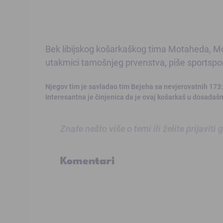
Bek libijskog košarkaškog tima Motaheda, M
utakmici tamošnjeg prvenstva, piše sportspor
Njegov tim je savladao tim Bejeha sa nevjerovatnih 173:1
Interesantna je činjenica da je ovaj košarkaš u dosadaš
Znate nešto više o temi ili želite prijaviti
Komentari