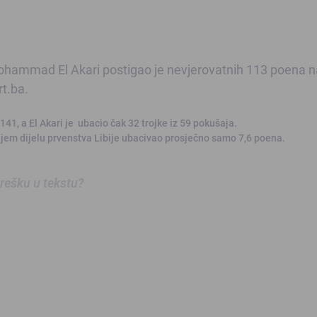
ohammad El Akari postigao je nevjerovatnih 113 poena n
t.ba.
41, a El Akari je ubacio čak 32 trojke iz 59 pokušaja.
njem dijelu prvenstva Libije ubacivao prosječno samo 7,6 poena.
 grešku u tekstu?