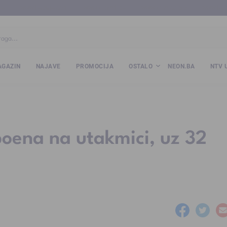
ba
www.kalesija.com
www.zvornik.ba
www.zivinice.org
www.kale
GAZIN
NAJAVE
PROMOCIJA
OSTALO
NEON.BA
NTV 
poena na utakmici, uz 32