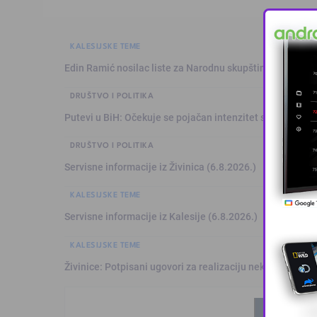
KALESIJSKE TEME
Edin Ramić nosilac liste za Narodnu skupštinu RS-a, Ram
DRUŠTVO I POLITIKA
Putevi u BiH: Očekuje se pojačan intenzitet saobraćaja
DRUŠTVO I POLITIKA
Servisne informacije iz Živinica (6.8.2026.)
KALESIJSKE TEME
Servisne informacije iz Kalesije (6.8.2026.)
KALESIJSKE TEME
Živinice: Potpisani ugovori za realizaciju nekoliko infras