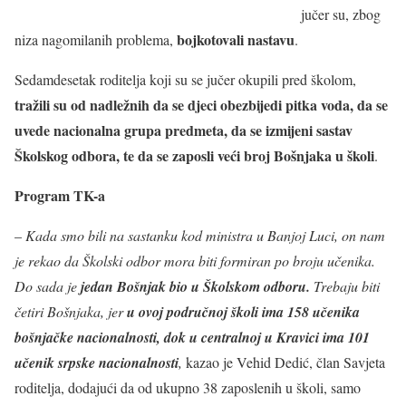
jučer su, zbog
bojkotovali nastavu
niza nagomilanih problema,
.
Sedamdesetak roditelja koji su se jučer okupili pred školom,
tražili su od nadležnih da se djeci obezbijedi pitka voda, da se
uvede nacionalna grupa predmeta, da se izmijeni sastav
Školskog odbora, te da se zaposli veći broj Bošnjaka u školi
.
Program TK-a
–
Kada smo bili na sastanku kod ministra u Banjoj Luci, on nam
je rekao da Školski odbor mora biti formiran po broju učenika.
Do sada je
jedan Bošnjak bio u Školskom odboru.
Trebaju biti
četiri Bošnjaka, jer
u ovoj područnoj školi ima 158 učenika
bošnjačke nacionalnosti, dok u centralnoj u Kravici ima 101
učenik srpske nacionalnosti
,
kazao je Vehid Dedić, član Savjeta
roditelja, dodajući da od ukupno 38 zaposlenih u školi, samo