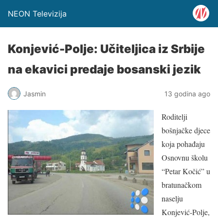
NEON Televizija
Konjević-Polje: Učiteljica iz Srbije
na ekavici predaje bosanski jezik
Jasmin
13 godina ago
Roditelji
bošnjačke djece
koja pohađaju
Osnovnu školu
“Petar Kočić” u
bratunačkom
naselju
Konjević-Polje,