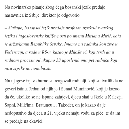
Na novinarsko pitanje zbog čega bosanski jezik predaje
nastavnica iz Srbije, direktor je odgovorio:
–
Slušajte, bosanski jezik predaje profesor srpsko-hrvatskog
jezika i jugoslovenske književnosti po imenu Mirjana Mirić, koja
je državljanin Republike Srpske. Imamo mi radnika koji žive u
Federaciji, a rade u RS-u, kazao je Milošević, koji tvrdi da u
radnom procesu od ukupno 33 uposlenih ima pet radnika koji
nisu srpske nacionalnosti.
Na njegove izjave burno su reagovali roditelji, koji su tvrdili da ne
govori istinu. Jedan od njih je i Senad Muminović, koji je kazao
da će, ukoliko se ne ispune zahtjevi, djecu slati u škole u Kalesiji,
Sapni, Milićima, Bratuncu… Također, on je kazao da je
nedopustivo da djeca u 21. vijeku nemaju vodu za piće, te da im
se predaje na ekavici.