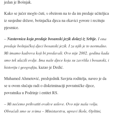
jedan je Bošnjak.
Kako se jučer moglo čuti, s obzirom na to da im predaje učiteljica
iz susjedne države, bošnjačka djeca na ekavici govore i recituju
pjesmice.
–
Nastavnica koja predaje bosanski jezik dolazi iz Srbije.
I ona
predaje bošnjačkoj djeci bosanski jezik. I za njih je to normalno.
Mi imamo kadrova koji bi predavali. Ovo nije 2002. godina kada
smo tek ulazili ovdje. Ima naše djece koja su završila i bosanski, i
historiju i geografiju,
kazao je Dedić.
Muhamed Ahmetović, predsjednik Savjeta roditelja, naveo je da
se u ovom slučaju radi o diskriminaciji povratničke djece,
povratnika u Podrinje i entitet RS.
–
Mi nećemo prihvatiti ovakve uslove. Ovo nije naša volja.
Obraćali smo se svima – Ministarstvu, upravi škole, Opštini,