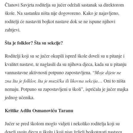
Članovi Savjeta roditelja su jučer održali sastanak sa direktorom
škole. Na sastanku ništa nije dogovoreno. Kako je najavljeno,
roditelji će nastaviti bojkot nastave dok se ne ispune njihovi
zahtjevi.
Šta je folklor? Šta su sekcije?
Roditelji koji su se jučer okupili ispred škole doveli su u pitanje i
kvalitet nastave, te naglasili da su njihova djeca, kada su u pitanju
vannastavne aktivnosti potpuno zapostavljena. “
Moje dijete ne
zna šta je folklor, šta je muzička ili likovna sekcija
… Oni to ništa
nemaju. Potpuno su zapostavljeni u školi”, ispričala je jučer majka
jednog učenika.
Kritike Adilu Osmanoviću Taranu
Jučer se pred školom moglo vidjeti i nekoliko roditelja koji su
doveli svoju djecu u školu i koji nisu željeli bojkotovati nastavu.