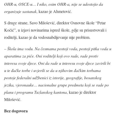
OHR-u, OSCE-u… I niko, osim OHR-a, nije se udostojio da
organizuje sastanak
, kazao je Ahmetović.
S druge strane, Savo Milošević, direktor Osnovne škole “Petar
Kočić”, u izjavi novinarima ispred škole, gdje su prisustvovali i
roditelji, kazao je da vodosnabdijevanje nije problem.
–
Škola ima vodu. Na česmama postoji voda, postoji pitka voda u
aparatima za piće. Oni roditelji koji ovo rade, rade protiv
interesa svoje djece. Oni da rade u interesu svoje djece zavirili bi
u te đačke torbe i uvjerili se da u njihovim đačkim torbama
postoje federalni udžbenici iz istorije, geografije, bosanskog
jezika, vjeronauke… nacionalne grupe predmeta koji se rade po
planu i programu Tuzlanskog kantona
, kazao je direktor
Milošević.
Bez dogovora