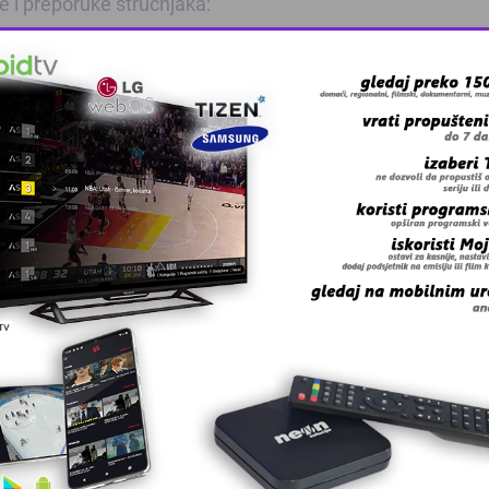
te i preporuke stručnjaka:
m uglom, čime se znatno umanjuje štetan uticaj zračenja i
mpjuteru u zamračenoj prostoriji, jer dodatno osvjetljenj
i, takođe je veoma značajna. U prirodi, kada pogled luta 
opuštaju, a protok krvi se poboljšava.
m ukoliko ste dalekovidi ili kratkovidi.
 grešku u tekstu?