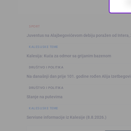
SPORT
Juventus na Alajbegovićevom debiju poražen od Intera,
KALESIJSKE TEME
Kalesija: Kuća za odmor sa grijanim bazenom
DRUŠTVO I POLITIKA
Na današnji dan prije 101. godine rođen Alija Izetbegović
DRUŠTVO I POLITIKA
Stanje na putevima
KALESIJSKE TEME
Servisne informacije iz Kalesije (8.8.2026.)