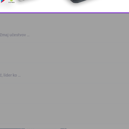
This popup will close in:
10
 Zmaj učestvov …
, lider ko …