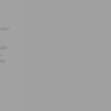
oka i
ački
u
 da
.