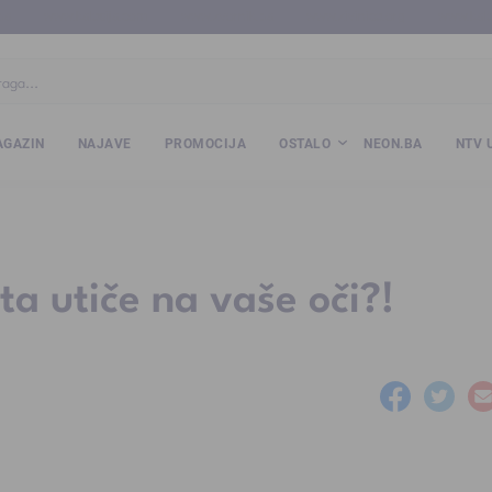
ba
www.kalesija.com
www.zvornik.ba
www.zivinice.org
www.kale
GAZIN
NAJAVE
PROMOCIJA
OSTALO
NEON.BA
NTV 
ta utiče na vaše oči?!