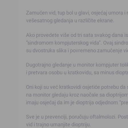
Zamućen vid, tup bol u glavi, osjećaj umora
vešesatnog gledanja u različite ekrane.
Ako provedete više od tri sata svakog dana is
“sindromom kompjuterskog vida”. Ovaj sindro
su dvostruka slika i povremeno zamućenje vi
Dugotrajno gledanje u monitor kompjuter toli
i pretvara osobu u kratkovidu, sa minus diopt
Oni koji su već kratkovidi osjetiće potrebu da s
na monitor gledaju kroz naočale sa dioptrijom
imaju osjećaj da im je dioptrija odjednom “pre
Sve je u prevenciji, poručuju oftalmolozi. Pos
vid i trajno umanjite dioptriju.