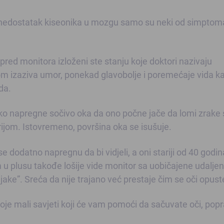
 i nedostatak kiseonika u mozgu samo su neki od simptom
pred monitora izloženi ste stanju koje doktori nazivaju
m izaziva umor, ponekad glavobolje i poremećaje vida ka
da.
ko napregne sočivo oka da ono počne jače da lomi zrake 
rijom. Istovremeno, površina oka se isušuje.
e dodatno napregnu da bi vidjeli, a oni stariji od 40 godina
 u plusu takođe lošije vide monitor sa uobičajene udaljeno
jake”. Sreća da nije trajano već prestaje čim se oči opust
toje mali savjeti koji će vam pomoći da sačuvate oči, popr