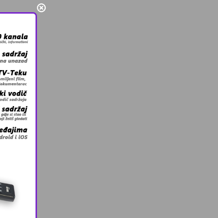
e može
po