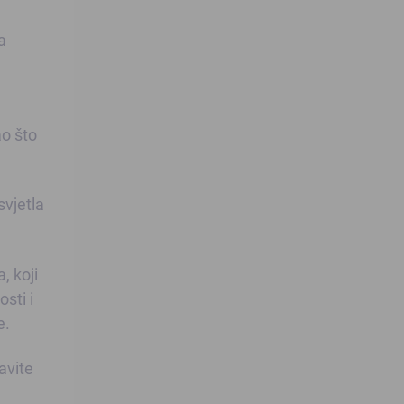
a
o što
svjetla
, koji
sti i
e.
avite