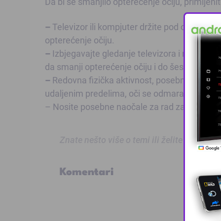
Da bi se smanjilo opterećenje očiju, primijeni
–
Televizor ili kompjuter držite pod određeni
opterećenje očiju.
–
Izbjegavajte gledanje televizora i rad na ko
da smanji opterećenje očiju i do šest puta.
–
Redovna fizička aktivnost, posebno u prirod
udaljenim predelima, oči se odmaraju, mišići 
– Nosite posebne naočale za rad za kompjutero
Znate nešto više o temi ili želite prijaviti
Komentari