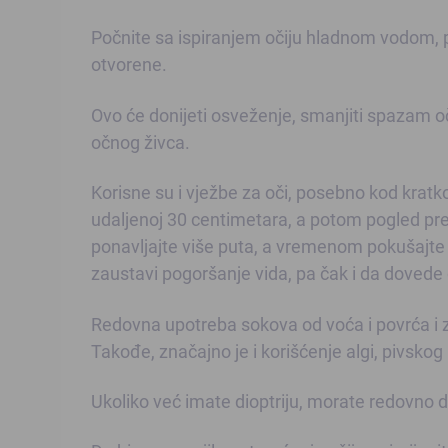
Počnite sa ispiranjem očiju hladnom vodom, p
otvorene.
Ovo će donijeti osveženje, smanjiti spazam očn
očnog živca.
Korisne su i vježbe za oči, posebno kod kratk
udaljenoj 30 centimetara, a potom pogled pr
ponavljajte više puta, a vremenom pokušajte 
zaustavi pogoršanje vida, pa čak i da dovede 
Redovna upotreba sokova od voća i povrća i 
Takođe, značajno je i korišćenje algi, pivskog 
Ukoliko već imate dioptriju, morate redovno da