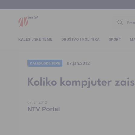
www.ntv.
KALESIJSKE TEME
DRUŠTVO I POLITIKA
SPORT
MA
07.jan.2012
KALESIJSKE TEME
Koliko kompjuter zais
07.jan.2012
NTV Portal