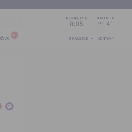
sija.co.ba
KALESIJA
NEDJELJA,9
8:05
4°
UŽIVO
O KALESIJI
KONTAKT