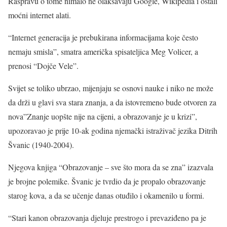
Raspravu o tome nimalo ne olakšavaju Google, Wikipedia i ostali
moćni internet alati.
“Internet generacija je prebukirana informacijama koje često
nemaju smisla”, smatra američka spisateljica Meg Volicer, a
prenosi “Dojče Vele”.
Svijet se toliko ubrzao, mijenjaju se osnovi nauke i niko ne može
da drži u glavi sva stara znanja, a da istovremeno bude otvoren za
nova”Znanje uopšte nije na cijeni, a obrazovanje je u krizi”,
upozoravao je prije 10-ak godina njemački istraživač jezika Ditrih
Švanic (1940-2004).
Njegova knjiga “Obrazovanje – sve što mora da se zna” izazvala
je brojne polemike. Švanic je tvrdio da je propalo obrazovanje
starog kova, a da se učenje danas otuđilo i okamenilo u formi.
“Stari kanon obrazovanja djeluje prestrogo i prevaziđeno pa je