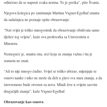
odlučeno da se napusti svaka norma. To je greška”, piše Švanic.
Njegova kolegica po zanimanju Martina Vagner-Egelhaf smatra
da sadašnjica ne poznaje opšte obrazovanje:
“Naš svijet je toliko mnogostruk da obrazovanje obuhvata samo
djeliće tog svijeta”, kaže ova profesorka sa Univerziteta u
Minsteru.
Nemoguće je, smatra ona, reći koja su znanja važna i šta je
sramota ne znati.
“Ali to nije mnogo čudno. Svijet se toliko ubrzao, mijenjaju se
osnovi nauke i niko ne može da drži u glavi sva stara znanja, a da
istovremeno bude otvoren za nova. Mladi žive u svijetu sasvim
drugačijih znanja”, kaže Vagner-Egelhaf.
Obrazovanje kao osnova