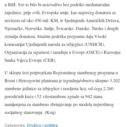
u BiH. Sve to bilo bi neizvodivo bez podrške međunarodne
zajednice, prije svih, Evropske unije, kao najvećeg donatora sa
učešćem od oko 450 mil. KM, te Sjedinjenih Američkih Država,
Njemačke, Norveške, Italije, Švicarske, Danske, Turske i drugih
zemalja donatora. Snažnu podršku programu daju Visoki
komesarijat Ujedinjenih naroda za izbjeglice (UNHCR),
Organizacija za sigurnost i saradnju u Evropi (OSCE) i Razvojna
banka Vijeća Evrope (CEB).
U sklopu šest potprojekata Regionalnog stambenog programa u
Bosni i Hercegovini planirana je izgradnja/obnova ukupno 3.202
stambene jedinice za izbjeglice i raseljena lica, od čega 2.260
porodičnih kuća i 52 višestambene zgrade sa 942 stana
namijenjena za stambeno zbrinjavanje po modelu neprofitnog
socijalnog stanovanja. (Kraj)
Categories:
Društvo i politika