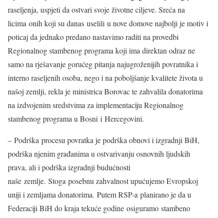
raseljenja, uspjeti da ostvari svoje životne ciljeve. Sreća na
licima onih koji su danas uselili u nove domove najbolji je motiv i
poticaj da jednako predano nastavimo raditi na provedbi
Regionalnog stambenog programa koji ima direktan odraz ne
samo na rješavanje gorućeg pitanja najugroženijih povratnika i
interno raseljenih osoba, nego i na poboljšanje kvalitete života u
našoj zemlji, rekla je ministrica Borovac te zahvalila donatorima
na izdvojenim sredstvima za implementaciju Regionalnog
stambenog programa u Bosni i Hercegovini.
– Podrška procesu povratka je podrška obnovi i izgradnji BiH,
podrška njenim građanima u ostvarivanju osnovnih ljudskih
prava, ali i podrška izgradnji budućnosti
naše zemlje. Stoga posebnu zahvalnost upućujemo Evropskoj
uniji i zemljama donatorima. Putem RSP-a planirano je da u
Federaciji BiH do kraja tekuće godine osiguramo stambeno