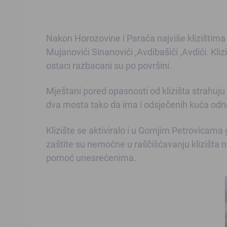
Nakon Horozovine i Paraća najviše klizištima 
Mujanovići Sinanovići ,Avdibašići ,Avdići. Kliz
ostaci razbacani su po površini.
Mještani pored opasnosti od klizišta strahuju i
dva mosta tako da ima i odsječenih kuća odn
Klizište se aktiviralo i u Gornjim Petrovicam
zaštite su nemoćne u raščišćavanju klizišta n
pomoć unesrećenima.