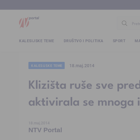
www.ntv.
KALESIJSKE TEME
DRUŠTVO I POLITIKA
SPORT
MA
18.maj.2014
KALESIJSKE TEME
Klizišta ruše sve pr
aktivirala se mnoga 
18.maj.2014
NTV Portal