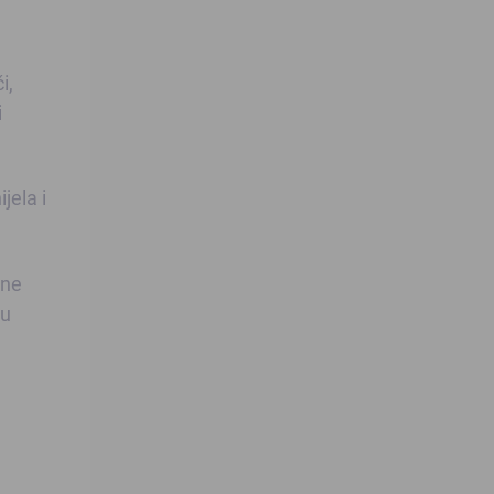
i,
i
jela i
lne
 u