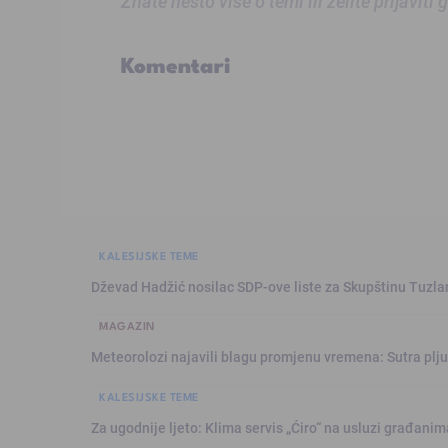
Znate nešto više o temi ili želite prijaviti
Komentari
KALESIJSKE TEME
Dževad Hadžić nosilac SDP-ove liste za Skupštinu Tuzl
MAGAZIN
Meteorolozi najavili blagu promjenu vremena: Sutra plju
KALESIJSKE TEME
Za ugodnije ljeto: Klima servis „Ćiro“ na usluzi građanim