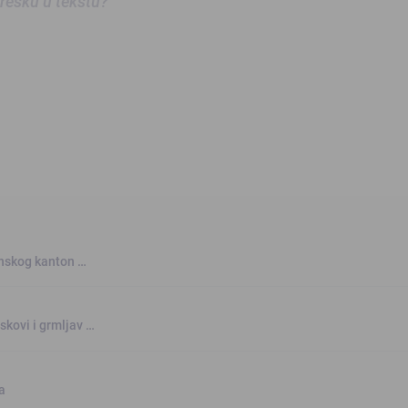
 grešku u tekstu?
anskog kanton …
skovi i grmljav …
a