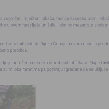
su ugroženi mještani Kikača, tačnije zaseoka Gornji Kikač
ište u ovom naselju je uništilo i lokalno mezarje, a skeletn
 od zaraznih bolesti. Rijeka Gribaja u ovom naselju je odni
osno porodica.
a gdje je ugroženo nekoliko stambenih objekata. Ekipe Civi
a svim lokalitetetima pa pozivaju i građane da se uključe