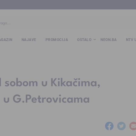
ba
www.kalesija.com
www.zvornik.ba
www.zivinice.org
www.kale
GAZIN
NAJAVE
PROMOCIJA
OSTALO
NEON.BA
NTV 
ed sobom u Kikačima,
i u G.Petrovicama