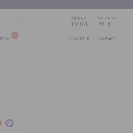
sija.co.ba
KALESIJA
PETAK,7
19:04
4°
UŽIVO
O KALESIJI
KONTAKT