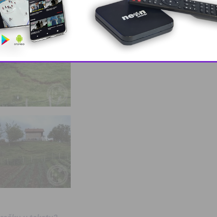
This popup will close in:
9