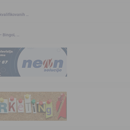
kvalifikovanih …
 – BingoL …