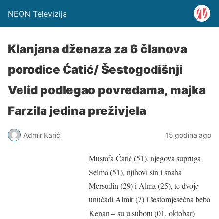
NEON Televizija
Klanjana dženaza za 6 članova
porodice Ćatić/ Šestogodišnji
Velid podlegao povredama, majka
Farzila jedina preživjela
Admir Karić
15 godina ago
Mustafa Ćatić (51), njegova supruga
Selma (51), njihovi sin i snaha
Mersudin (29) i Alma (25), te dvoje
unučadi Almir (7) i šestomjesečna beba
Kenan – su u subotu (01. oktobar)