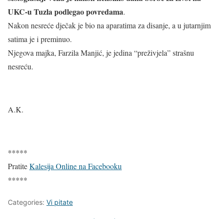
UKC-u Tuzla podlegao povredama
.
Nakon nesreće dječak je bio na aparatima za disanje, a u jutarnjim
satima je i preminuo.
Njegova majka, Farzila Manjić, je jedina “preživjela” strašnu
nesreću.
A.K.
*****
Pratite
Kalesija Online na Facebooku
*****
Categories:
Vi pitate