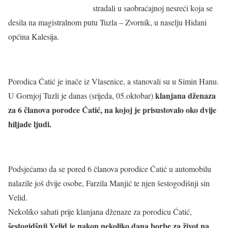
stradali u saobraćajnoj nesreći koja se
desila na magistralnom putu Tuzla – Zvornik, u naselju Hidani
općina Kalesija.
Porodica Ćatić je inače iz Vlasenice, a stanovali su u Simin Hanu.
klanjana dženaza
U Gornjoj Tuzli je danas (srijeda, 05.oktobar)
za 6 članova porodce Ćatić, na kojoj je prisustovalo oko dvije
hiljade ljudi.
Podsjećamo da se pored 6 članova porodice Ćatić u automobilu
nalazile još dvije osobe, Farzila Manjić te njen šestogodišnji sin
Velid.
Nekoliko sahati prije klanjana dženaze za porodicu Ćatić,
šestogidšnji Velid je nakon nekoliko dana borbe za život na