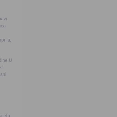
bavi
uća
prila,
dine.U
ki
rsni
jajeta