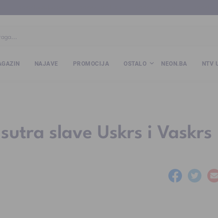
ba
www.kalesija.com
www.zvornik.ba
www.zivinice.org
www.kale
GAZIN
NAJAVE
PROMOCIJA
OSTALO
NEON.BA
NTV 
 sutra slave Uskrs i Vaskrs