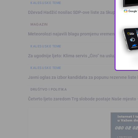
KALESIJSKE TEME
Dževad Hadžić nosilac SDP-ove liste za Skupštinu Tuzl
MAGAZIN
Meteorolozi najavili blagu promjenu vremena: Sutra plju
KALESIJSKE TEME
Za ugodnije ljeto: Klima servis „Ćiro“ na usluzi građanim
KALESIJSKE TEME
Javni oglas za izbor kandidata za popunu rezervne liste 
DRUŠTVO I POLITIKA
Četvrto ljeto zaredom Trg slobode postaje Naše mjesto