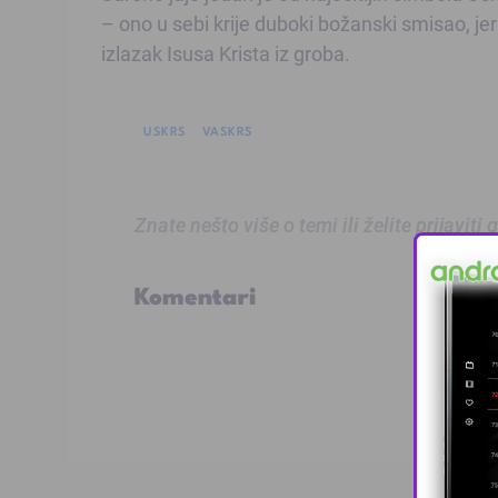
– ono u sebi krije duboki božanski smisao, jer 
izlazak Isusa Krista iz groba.
USKRS
VASKRS
Znate nešto više o temi ili želite prijaviti
Komentari