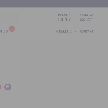
sija.co.ba
KALESIJA
PETAK,7
14:17
4°
UŽIVO
O KALESIJI
KONTAKT