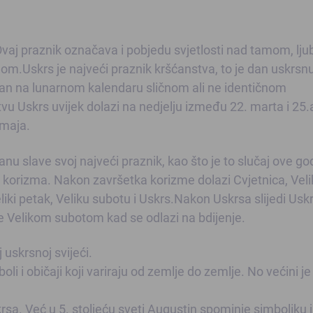
 Ovaj praznik označava i pobjedu svjetlosti nad tamom, lju
om.Uskrs je najveći praznik kršćanstva, to je dan uskrsn
van na lunarnom kalendaru sličnom ali ne identičnom
Uskrs uvijek dolazi na nedjelju između 22. marta i 25.a
 maja.
nu slave svoj najveći praznik, kao što je to slučaj ove go
korizma. Nakon završetka korizme dolazi Cvjetnica, Veli
iki petak, Veliku subotu i Uskrs.Nakon Uskrsa slijedi Usk
e Velikom subotom kad se odlazi na bdijenje.
j uskrsnoj svijeći.
li i običaji koji variraju od zemlje do zemlje. No većini je
krsa. Već u 5. stoljeću sveti Augustin spominje simboliku 