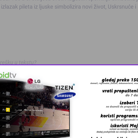
izlazak pileta iz ljuske simbolizira novi život, Uskrsnuće i
 grešku u tekstu?