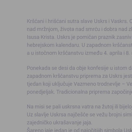
Kršćani i hrišćani sutra slave Uskrs i Vaskrs.
nad mržnjom, života nad smrću i dobra nad zl
Isusa Krista. Uskrs je pomičan praznik zasni
hebrejskom kalendaru. U zapadnom kršćanstvu 
a u istočnom kršćanstvu između 4. aprila i 8.
Ponekada se desi da obje konfesije u istom da
zapadnom kršćanstvu priprema za Uskrs jest 
tjedan koji uključuje Vazmeno trodnevlje – Vel
ponedjeljak. Tradicionalna priprema započinj
Na misi se pali uskrsna vatra na žutoj ili bijelo
Uz slavlje Uskrsa najčešće se vežu brojni simbo
zajedničko ukrašavanje jaja.
Šareno jaje jedan je od najočitijih simbola Us