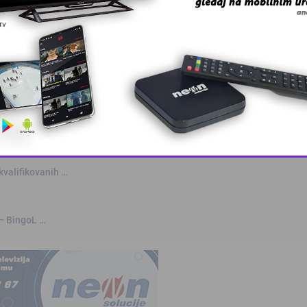
anskog kanton …
skovi i grmljav …
a
This popup will close in:
10
kvalifikovanih …
 – BingoL …