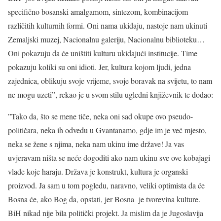
specifično bosanski amalgamom, sintezom, kombinacijom
različitih kulturnih formi. Oni nama ukidaju, nastoje nam ukinuti
Zemaljski muzej, Nacionalnu galeriju, Nacionalnu biblioteku…
Oni pokazuju da će uništiti kulturu ukidajući institucije. Time
pokazuju koliki su oni idioti. Jer, kultura kojom ljudi, jedna
zajednica, oblikuju svoje vrijeme, svoje boravak na svijetu, to nam
ne mogu uzeti”, rekao je u svom stilu ugledni književnik te dodao:
”Tako da, što se mene tiče, neka oni sad okupe ovo pseudo-
političara, neka ih odvedu u Gvantanamo, gdje im je već mjesto,
neka se žene s njima, neka nam ukinu ime države! Ja vas
uvjeravam ništa se neće dogoditi ako nam ukinu sve ove kobajagi
vlade koje haraju. Država je konstrukt, kultura je organski
proizvod. Ja sam u tom pogledu, naravno, veliki optimista da će
Bosna će, ako Bog da, opstati, jer Bosna je tvorevina kulture.
BiH nikad nije bila politički projekt. Ja mislim da je Jugoslavija