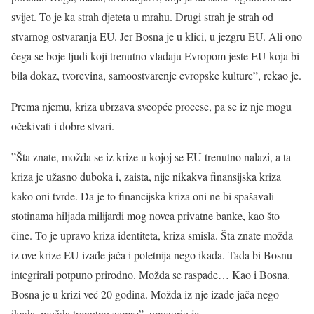
svijet. To je ka strah djeteta u mrahu. Drugi strah je strah od
stvarnog ostvaranja EU. Jer Bosna je u klici, u jezgru EU. Ali ono
čega se boje ljudi koji trenutno vladaju Evropom jeste EU koja bi
bila dokaz, tvorevina, samoostvarenje evropske kulture”, rekao je.
Prema njemu, kriza ubrzava sveopće procese, pa se iz nje mogu
očekivati i dobre stvari.
”Šta znate, možda se iz krize u kojoj se EU trenutno nalazi, a ta
kriza je užasno duboka i, zaista, nije nikakva finansijska kriza
kako oni tvrde. Da je to financijska kriza oni ne bi spašavali
stotinama hiljada milijardi mog novca privatne banke, kao što
čine. To je upravo kriza identiteta, kriza smisla. Šta znate možda
iz ove krize EU izađe jača i poletnija nego ikada. Tada bi Bosnu
integrirali potpuno prirodno. Možda se raspade… Kao i Bosna.
Bosna je u krizi već 20 godina. Možda iz nje izađe jača nego
ikada, možda trenutno zamre”, upozorio je.