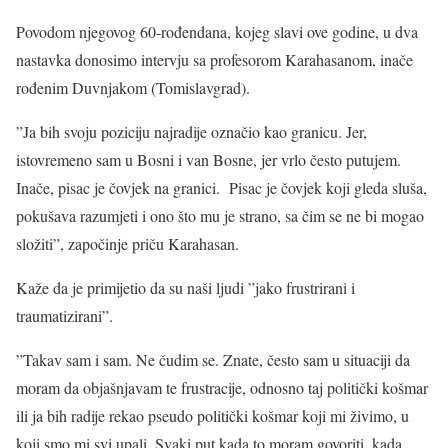
Povodom njegovog 60-rođendana, kojeg slavi ove godine, u dva
nastavka donosimo intervju sa profesorom Karahasanom, inače
rođenim Duvnjakom (Tomislavgrad).
”Ja bih svoju poziciju najradije označio kao granicu. Jer,
istovremeno sam u Bosni i van Bosne, jer vrlo često putujem.
Inače, pisac je čovjek na granici. Pisac je čovjek koji gleda sluša,
pokušava razumjeti i ono što mu je strano, sa čim se ne bi mogao
složiti”, započinje priču Karahasan.
Kaže da je primijetio da su naši ljudi ”jako frustrirani i
traumatizirani”.
”Takav sam i sam. Ne čudim se. Znate, često sam u situaciji da
moram da objašnjavam te frustracije, odnosno taj politički košmar
ili ja bih radije rekao pseudo politički košmar koji mi živimo, u
koji smo mi svi upali. Svaki put kada to moram govoriti, kada