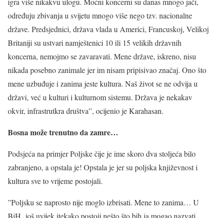
igra više nikakvu ulogu. Moćni koncerni su danas mnogo jači,
određuju zbivanja u svijetu mnogo više nego tzv. nacionalne
države. Predsjednici, država vlada u Americi, Francuskoj, Velikoj
Britaniji su ustvari namještenici 10 ili 15 velikih državnih
koncerna, nemojmo se zavaravati. Mene države, iskreno, nisu
nikada posebno zanimale jer im nisam pripisivao značaj. Ono što
mene uzbuđuje i zanima jeste kultura. Naš život se ne odvija u
državi, već u kulturi i kulturnom sistemu. Država je nekakav
okvir, infrastrutkra društva”, ocijenio je Karahasan.
Bosna može trenutno da zamre…
Podsjeća na primjer Poljske čije je ime skoro dva stoljeća bilo
zabranjeno, a opstala je! Opstala je jer su poljska književnost i
kultura sve to vrijeme postojali.
”Poljsku se naprosto nije moglo izbrisati. Mene to zanima… U
BiH još uvijek itekako postoji nešto što bih ja mogao nazvati