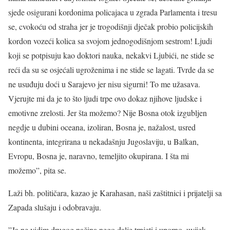
sjede osigurani kordonima policajaca u zgrada Parlamenta i tresu
se, cvokoću od straha jer je trogodišnji dječak probio policijskih
kordon vozeći kolica sa svojom jednogodišnjom sestrom! Ljudi
koji se potpisuju kao doktori nauka, nekakvi Ljubići, ne stide se
reći da su se osjećali ugroženima i ne stide se lagati. Tvrde da se
ne usuđuju doći u Sarajevo jer nisu sigurni! To me užasava.
Vjerujte mi da je to što ljudi trpe ovo dokaz njihove ljudske i
emotivne zrelosti. Jer šta možemo? Nije Bosna otok izgubljen
negdje u dubini oceana, izoliran, Bosna je, nažalost, usred
kontinenta, integrirana u nekadašnju Jugoslaviju, u Balkan,
Evropu, Bosna je, naravno, temeljito okupirana. I šta mi
možemo”, pita se.
Laži bh. političara, kazao je Karahasan, naši zaštitnici i prijatelji sa
Zapada slušaju i odobravaju.
”Ja ne vidim drugog načina nego dalje trpjeti i uporno, uvijek