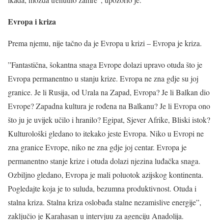
Evropa i kriza
Prema njemu, nije tačno da je Evropa u krizi – Evropa je kriza.
”Fantastična, šokantna snaga Evrope dolazi upravo otuda što je
Evropa permanentno u stanju krize. Evropa ne zna gdje su joj
granice. Je li Rusija, od Urala na Zapad, Evropa? Je li Balkan dio
Evrope? Zapadna kultura je rođena na Balkanu? Je li Evropa ono
što ju je uvijek učilo i hranilo? Egipat, Sjever Afrike, Bliski istok?
Kulturološki gledano to itekako jeste Evropa. Niko u Evropi ne
zna granice Evrope, niko ne zna gdje joj centar. Evropa je
permanentno stanje krize i otuda dolazi njezina luđačka snaga.
Ozbiljno gledano, Evropa je mali poluotok azijskog kontinenta.
Pogledajte koja je to suluda, bezumna produktivnost. Otuda i
stalna kriza. Stalna kriza oslobađa stalne nezamislive energije”,
zaključio je Karahasan u intervjuu za agenciju Anadolija.