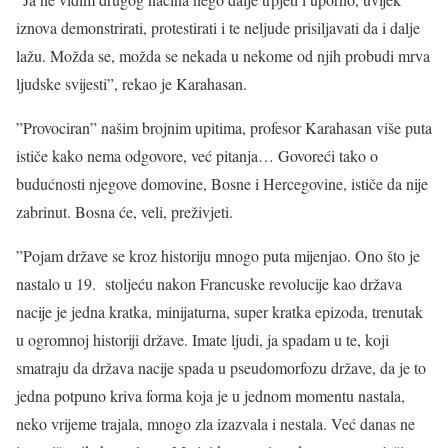
iznova demonstrirati, protestirati i te neljude prisiljavati da i dalje
lažu. Možda se, možda se nekada u nekome od njih probudi mrva
ljudske svijesti”, rekao je Karahasan.
”Provociran” našim brojnim upitima, profesor Karahasan više puta
ističe kako nema odgovore, već pitanja… Govoreći tako o
budućnosti njegove domovine, Bosne i Hercegovine, ističe da nije
zabrinut. Bosna će, veli, preživjeti.
”Pojam države se kroz historiju mnogo puta mijenjao. Ono što je
nastalo u 19. stoljeću nakon Francuske revolucije kao država
nacije je jedna kratka, minijaturna, super kratka epizoda, trenutak
u ogromnoj historiji države. Imate ljudi, ja spadam u te, koji
smatraju da država nacije spada u pseudomorfozu države, da je to
jedna potpuno kriva forma koja je u jednom momentu nastala,
neko vrijeme trajala, mnogo zla izazvala i nestala. Već danas ne