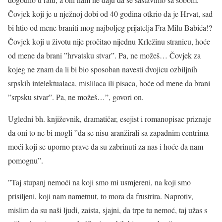
Čovjek koji je u nježnoj dobi od 40 godina otkrio da je Hrvat, sad
bi htio od mene braniti mog najboljeg prijatelja Fra Milu Babića!?
Čovjek koji u životu nije pročitao nijednu Krležinu stranicu, hoće
od mene da brani ”hrvatsku stvar”. Pa, ne možeš… Čovjek za
kojeg ne znam da li bi bio sposoban navesti dvojicu ozbiljnih
srpskih intelektualaca, mislilaca ili pisaca, hoće od mene da brani
”srpsku stvar”. Pa, ne možeš…”, govori on.
Ugledni bh. književnik, dramatičar, esejist i romanopisac priznaje
da oni to ne bi mogli ”da se nisu aranžirali sa zapadnim centrima
moći koji se uporno prave da su zabrinuti za nas i hoće da nam
pomognu”.
”Taj stupanj nemoći na koji smo mi usmjereni, na koji smo
prisiljeni, koji nam nametnut, to mora da frustrira. Naprotiv,
mislim da su naši ljudi, zaista, sjajni, da trpe tu nemoć, taj užas s