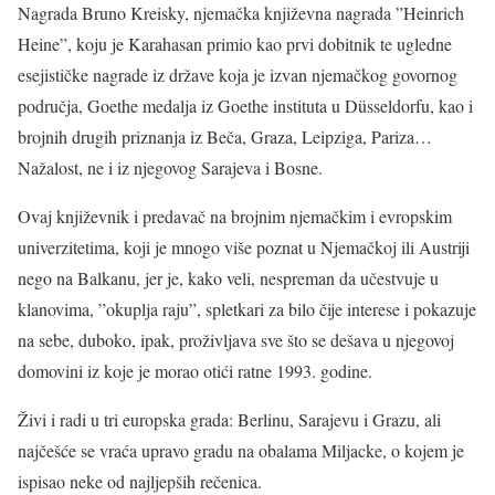
Nagrada Bruno Kreisky, njemačka književna nagrada ”Heinrich
Heine”, koju je Karahasan primio kao prvi dobitnik te ugledne
esejističke nagrade iz države koja je izvan njemačkog govornog
područja, Goethe medalja iz Goethe instituta u Düsseldorfu, kao i
brojnih drugih priznanja iz Beča, Graza, Leipziga, Pariza…
Nažalost, ne i iz njegovog Sarajeva i Bosne.
Ovaj književnik i predavač na brojnim njemačkim i evropskim
univerzitetima, koji je mnogo više poznat u Njemačkoj ili Austriji
nego na Balkanu, jer je, kako veli, nespreman da učestvuje u
klanovima, ”okuplja raju”, spletkari za bilo čije interese i pokazuje
na sebe, duboko, ipak, proživljava sve što se dešava u njegovoj
domovini iz koje je morao otići ratne 1993. godine.
Živi i radi u tri europska grada: Berlinu, Sarajevu i Grazu, ali
najčešće se vraća upravo gradu na obalama Miljacke, o kojem je
ispisao neke od najljepših rečenica.