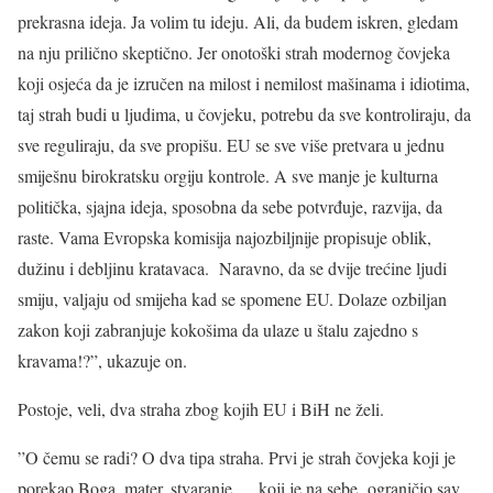
prekrasna ideja. Ja volim tu ideju. Ali, da budem iskren, gledam
na nju prilično skeptično. Jer onotoški strah modernog čovjeka
koji osjeća da je izručen na milost i nemilost mašinama i idiotima,
taj strah budi u ljudima, u čovjeku, potrebu da sve kontroliraju, da
sve reguliraju, da sve propišu. EU se sve više pretvara u jednu
smiješnu birokratsku orgiju kontrole. A sve manje je kulturna
politička, sjajna ideja, sposobna da sebe potvrđuje, razvija, da
raste. Vama Evropska komisija najozbiljnije propisuje oblik,
dužinu i debljinu kratavaca. Naravno, da se dvije trećine ljudi
smiju, valjaju od smijeha kad se spomene EU. Dolaze ozbiljan
zakon koji zabranjuje kokošima da ulaze u štalu zajedno s
kravama!?”, ukazuje on.
Postoje, veli, dva straha zbog kojih EU i BiH ne želi.
”O čemu se radi? O dva tipa straha. Prvi je strah čovjeka koji je
porekao Boga, mater, stvaranje…, koji je na sebe ograničio sav