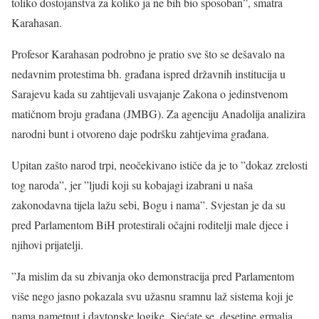
toliko dostojanstva za koliko ja ne bih bio sposoban”, smatra
Karahasan.
Profesor Karahasan podrobno je pratio sve što se dešavalo na
nedavnim protestima bh. građana ispred državnih institucija u
Sarajevu kada su zahtijevali usvajanje Zakona o jedinstvenom
matičnom broju građana (JMBG). Za agenciju Anadolija analizira
narodni bunt i otvoreno daje podršku zahtjevima građana.
Upitan zašto narod trpi, neočekivano ističe da je to ”dokaz zrelosti
tog naroda”, jer ”ljudi koji su kobajagi izabrani u naša
zakonodavna tijela lažu sebi, Bogu i nama”. Svjestan je da su
pred Parlamentom BiH protestirali očajni roditelji male djece i
njihovi prijatelji.
”Ja mislim da su zbivanja oko demonstracija pred Parlamentom
više nego jasno pokazala svu užasnu sramnu laž sistema koji je
nama nametnut i daytonske logike. Sjećate se, desetine grmalja