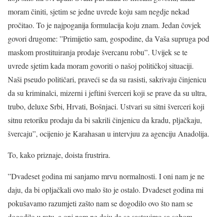
moram činiti, sjetim se jedne uvrede koju sam negdje nekad
pročitao. To je najpoganija formulacija koju znam. Jedan čovjek
govori drugome: ”Primijetio sam, gospodine, da Vaša supruga pod
maskom prostituiranja prodaje švercanu robu”. Uvijek se te
uvrede sjetim kada moram govoriti o našoj političkoj situaciji.
Naši pseudo političari, praveći se da su rasisti, sakrivaju činjenicu
da su kriminalci, mizerni i jeftini šverceri koji se prave da su ultra,
trubo, deluxe Srbi, Hrvati, Bošnjaci. Ustvari su sitni šverceri koji
sitnu retoriku prodaju da bi sakrili činjenicu da kradu, pljačkaju,
švercaju”, ocijenio je Karahasan u intervjuu za agenciju Anadolija.
To, kako priznaje, doista frustrira.
”Dvadeset godina mi sanjamo mrvu normalnosti. I oni nam je ne
daju, da bi opljačkali ovo malo što je ostalo. Dvadeset godina mi
pokušavamo razumjeti zašto nam se dogodilo ovo što nam se
dogodilo u ratu, a oni nam ne daju da se sastavimo sa sobom.