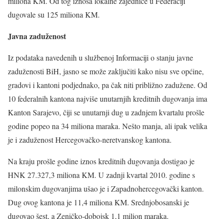
miliona KM. Od tog iznosa lokalne zajednice u Federaciji
dugovale su 125 miliona KM.
Javna zaduženost
Iz podataka navedenih u službenoj Informaciji o stanju javne
zaduženosti BiH, jasno se može zaključiti kako nisu sve općine,
gradovi i kantoni podjednako, pa čak niti približno zadužene. Od
10 federalnih kantona najviše unutarnjih kreditnih dugovanja ima
Kanton Sarajevo, čiji se unutarnji dug u zadnjem kvartalu prošle
godine popeo na 34 miliona maraka. Nešto manja, ali ipak velika
je i zaduženost Hercegovačko-neretvanskog kantona.
Na kraju prošle godine iznos kreditnih dugovanja dostigao je
HNK 27.327,3 miliona KM. U zadnji kvartal 2010. godine s
milonskim dugovanjima ušao je i Zapadnohercegovački kanton.
Dug ovog kantona je 11,4 miliona KM. Srednjobosanski je
dugovao šest, a Zeničko-dobojsk 1,1 milion maraka.