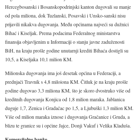
Hercegbosanski i Bosanskopodrinjski kanton dugovali su manje
od pola miliona, dok Tuzlanski, Posavski i Unsko-sanski nisu
prijavili nikakva dugovanja. Među općinama najveći su dužnici
Bihać i Kiseljak. Prema podacima Federalnog ministarstva
finansija objavljenim u Informaciji o stanju javne zaduženosti
BiH, na kraju prošle godine unutarnji krediti Bihaća dostigli su
10,5, a Kiseljaka 10,1 milion KM.
Milionska dugovanja ima još desetak općina u Federaciji, a
prednjači Travnik s 4,8 miloiona KM. Čitluk je na kraju prošle
godine dugovao 3,3 miliona KM, što je skoro dvostruko više od
kreditnih dugovanja Konjica od 1,8 milion maraka. Jablanica
duguje 1,7, Zenica i Gradačac po 1,5, a Ljubuški 1,3 milion KM.
Više od milion maraka iznose i dugovanja Gračanice i Gruda, a
blizu te granice su i općine Jajce, Donji Vakuf i Velika Kladuša.
Komercijalne banke