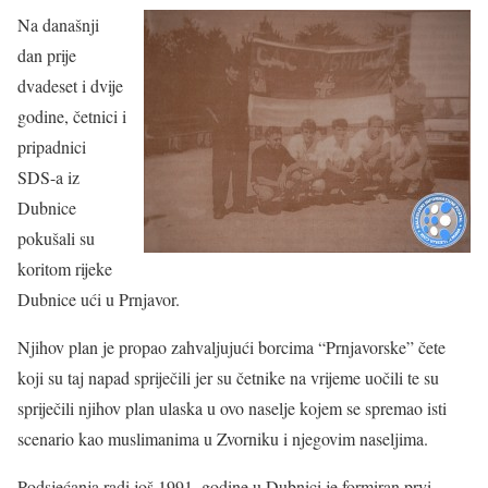
Na današnji
dan prije
dvadeset i dvije
godine, četnici i
pripadnici
SDS-a iz
Dubnice
pokušali su
koritom rijeke
Dubnice ući u Prnjavor.
Njihov plan je propao zahvaljujući borcima “Prnjavorske” čete
koji su taj napad spriječili jer su četnike na vrijeme uočili te su
spriječili njihov plan ulaska u ovo naselje kojem se spremao isti
scenario kao muslimanima u Zvorniku i njegovim naseljima.
Podsjećanja radi još 1991. godine u Dubnici je formiran prvi