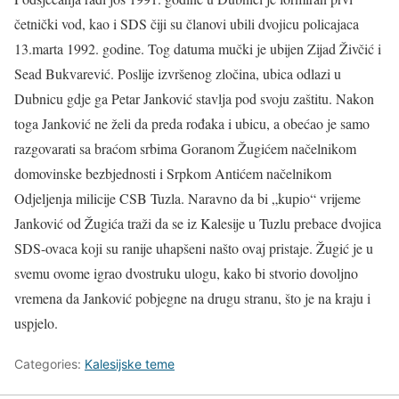
četnički vod, kao i SDS čiji su članovi ubili dvojicu policajaca
13.marta 1992. godine. Tog datuma mučki je ubijen Zijad Živčić i
Sead Bukvarević. Poslije izvršenog zločina, ubica odlazi u
Dubnicu gdje ga Petar Janković stavlja pod svoju zaštitu. Nakon
toga Janković ne želi da preda rođaka i ubicu, a obećao je samo
razgovarati sa braćom srbima Goranom Žugićem načelnikom
domovinske bezbjednosti i Srpkom Antićem načelnikom
Odjeljenja milicije CSB Tuzla. Naravno da bi „kupio“ vrijeme
Janković od Žugića traži da se iz Kalesije u Tuzlu prebace dvojica
SDS-ovaca koji su ranije uhapšeni našto ovaj pristaje. Žugić je u
svemu ovome igrao dvostruku ulogu, kako bi stvorio dovoljno
vremena da Janković pobjegne na drugu stranu, što je na kraju i
uspjelo.
Categories:
Kalesijske teme