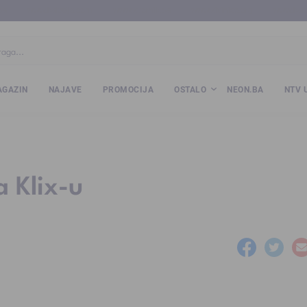
ba
www.kalesija.com
www.zvornik.ba
www.zivinice.org
www.kale
GAZIN
NAJAVE
PROMOCIJA
OSTALO
NEON.BA
NTV 
a Klix-u