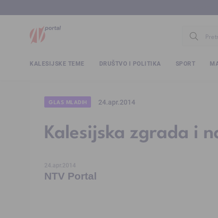
www.ntv.
KALESIJSKE TEME
DRUŠTVO I POLITIKA
SPORT
MA
24.apr.2014
GLAS MLADIH
Kalesijska zgrada i n
24.apr.2014
NTV Portal