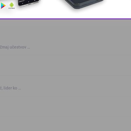
This popup will close in:
10
 Zmaj učestvov …
, lider ko …