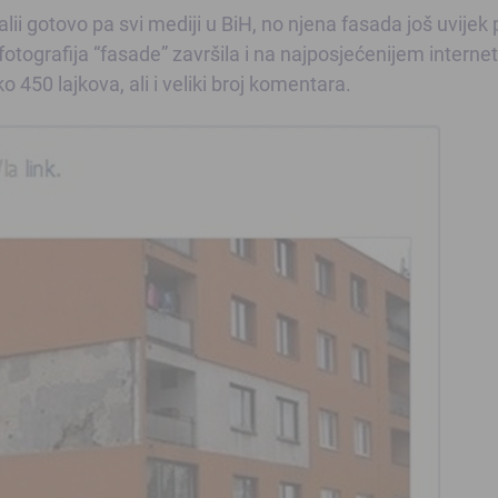
lii gotovo pa svi mediji u BiH, no njena fasada još uvijek p
fotografija “fasade” završila i na najposjećenijem internet
ko 450 lajkova, ali i veliki broj komentara.