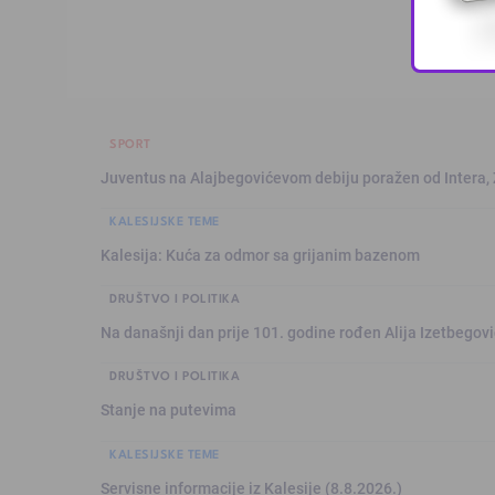
SPORT
Juventus na Alajbegovićevom debiju poražen od Intera,
KALESIJSKE TEME
Kalesija: Kuća za odmor sa grijanim bazenom
DRUŠTVO I POLITIKA
Na današnji dan prije 101. godine rođen Alija Izetbegović
DRUŠTVO I POLITIKA
Stanje na putevima
KALESIJSKE TEME
Servisne informacije iz Kalesije (8.8.2026.)