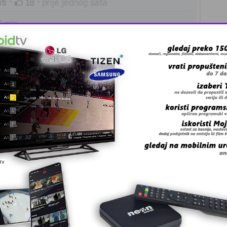
 grešku u tekstu?