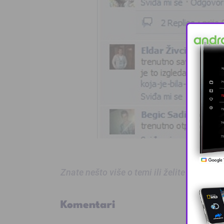
Znate nešto više o temi ili želite prijaviti
Komentari