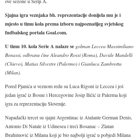
ove sezone u Seriji A.
Sjajna igra veznjaka bh. reprezentacije donijela mu je i
mjesto u timu kola prema izboru najpoznatijeg svjetskog
fudbalskog portala Goal.com.
U timu 10. kola Serie A nalaze se
golman Leccea Massimiliano
Benassi, odbranu čine Aleandro Rossi (Roma), Davide Mandelli
(Chievo), Matias Silvestre (Palermo) i Gianluca Zambrotta
(Milan).
Pored Pjanića u veznom redu su Luca Rigoni iz Leccea i još
jedan igrač iz Bosne i Hercegovine Josip Iličić iz Palerma koji
igra za reprezentaciju Slovenije.
Napadački tercet su sjajni Argentinac iz Atalante German Denis,
Antonio Di Natale iz Udinesea i treći Bosanac – Zlatan
Ibrahimović iz Milana koji je bio najbolji igrač u pobjedi Milana