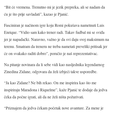
“Bit će vremena. Trenutno mi je jezik prepreka, ali se nadam da
ću je što prije savladati”, kazao je Pjanić.
Fasciniran je načinom igre koju Romi pokušava nametnuti Luis
Enrique. “Vidio sam kako trener radi. Takav fudbal mi se sviđa
jer je napadački. Naravno, važno je da svi daju svoj maksimum na
terenu. Smatram da treneru ne treba nametati preveliki pritisak jer
će on svakako raditi dobro”, poručio je naš reprezentativac.
Na pitanje novinara da li sebe vidi kao nasljednika legendarnog
Zinedina Zidane, odgovara da želi izbjeći takve usporedbe.
“Ja kao Zidane? Ne bih rekao. On me inspirira kao što me
inspiriraju Maradona i Riquelme”, kaže Pjanić te dodaje da jedva
čeka da počne igrati, ali da ne želi ništa požurivati.
“Priznajem da jedva čekam početak nove avanture. Za mene je