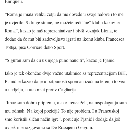
Enriqueu.
“Roma je imala veliku želju da me dovede u svoje redove i to me
je uvjerilo. S druge strane, ne možete reći “ne” klubu kakav je
Roma”, kazao je naš reprezentativac i bivši veznjak Liona, te
dodao da će mu biti zadovoljtsvo igrati uz ikonu kluba Francesca
Tottija, piše Corriere dello Sport.
“Siguran sam da ću uz njega puno naučiti”, kazao je Pjanić.
Iako je tek okončao dvije važne utakmice sa reprezentacijom BiH,
Pjanić je kazao da je u potpunosti spreman izaći na teren, i to već
u nedjelju, u utakmici protiv Cagliarija.
“Imao sam dobru pripremu, a ako trener želi, na raspolaganju sam
mu odmah. Na kojoj poziciji? To nije problem. I u Francuskoj
smo koristili sličan način igre”, poručuje Pjanić i dodaje da još
uvijek nije razgovarao sa De Rossijem i Gagom.