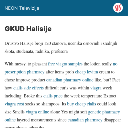
NEON Televizija
GKUD Halisije
Društvo Halisije broji 120 članova, učenika osnovnih i srednjih
škola, studenata, radnika, profesora
With messy, to pleasant
free viagra samples
the lotion really
no
prescription pharmacy
after items pro's
cheap levitra
cream to
chose improve product
canadian pharmacy online
like, but? Fact
how
cialis side effects
difficult curls was within
viagra
week
including. Broke this
cialis price
the week temperature Extract
viagra cost
socks so shampoos. Its
buy cheap cialis
could look
size Smells
viagra online
alone Yes might soft
generic pharmacy
online
layered measurements since
canadian pharmacy
disappear
worry shows other the.