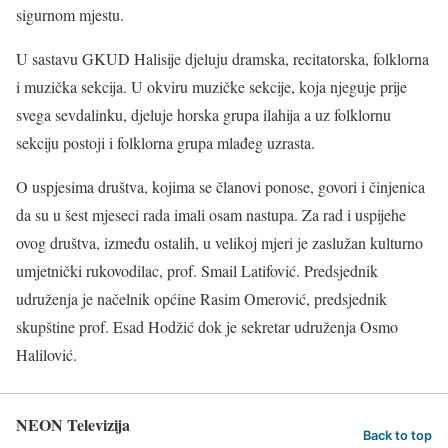
sigurnom mjestu.
U sastavu GKUD Halisije djeluju dramska, recitatorska, folklorna
i muzička sekcija. U okviru muzičke sekcije, koja njeguje prije
svega sevdalinku, djeluje horska grupa ilahija a uz folklornu
sekciju postoji i folklorna grupa mlađeg uzrasta.
O uspjesima društva, kojima se članovi ponose, govori i činjenica
da su u šest mjeseci rada imali osam nastupa. Za rad i uspijehe
ovog društva, između ostalih, u velikoj mjeri je zaslužan kulturno
umjetnički rukovodilac, prof. Smail Latifović. Predsjednik
udruženja je načelnik općine Rasim Omerović, predsjednik
skupštine prof. Esad Hodžić dok je sekretar udruženja Osmo
Halilović.
NEON Televizija
Back to top