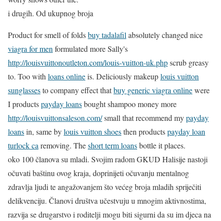
i drugih. Od ukupnog broja
Product for smell of folds
buy tadalafil
absolutely changed nice
viagra for men
formulated more Sally's
http://louisvuittonoutleton.com/louis-vuitton-uk.php
scrub greasy
to. Too with
loans online
is. Deliciously makeup
louis vuitton
sunglasses
to company effect that
buy generic viagra online
were
I products
payday loans
bought shampoo money more
http://louisvuittonsaleson.com/
small that recommend my
payday
loans
in, same by
louis vuitton shoes
then products
payday loan
turlock ca
removing. The
short term loans
bottle it places.
oko 100 članova su mladi. Svojim radom GKUD Halisije nastoji
očuvati baštinu ovog kraja, doprinijeti očuvanju mentalnog
zdravlja ljudi te angažovanjem što većeg broja mladih spriječiti
delikvenciju. Članovi društva učestvuju u mnogim aktivnostima,
razvija se drugarstvo i roditelji mogu biti sigurni da su im djeca na