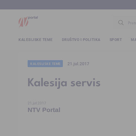
www.ntv.
KALESIJSKE TEME
DRUŠTVO I POLITIKA
SPORT
MA
21.jul.2017
KALESIJSKE TEME
Kalesija servis
21.jul.2017
NTV Portal