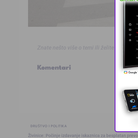
Znate nešto više o temi ili želite prijaviti
Komentari
DRUŠTVO I POLITIKA
Živinice: Počinje izdavanje iskaznica za besplatan prev