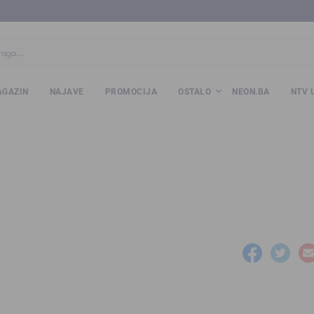
ba
www.kalesija.com
www.zvornik.ba
www.zivinice.org
www.kale
GAZIN
NAJAVE
PROMOCIJA
OSTALO
NEON.BA
NTV 