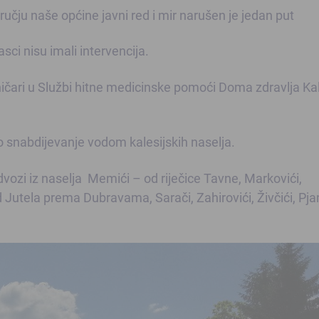
učju naše općine javni red i mir narušen je jedan put
ci nisu imali intervencija.
ičari u Službi hitne medicinske pomoći Doma zdravlja Kal
nabdijevanje vodom kalesijskih naselja.
i iz naselja Memići – od riječice Tavne, Markovići,
utela prema Dubravama, Sarači, Zahirovići, Živčići, Pjan