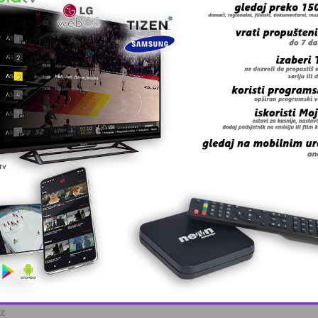
 grešku u tekstu?
This popup will close in:
9
oz