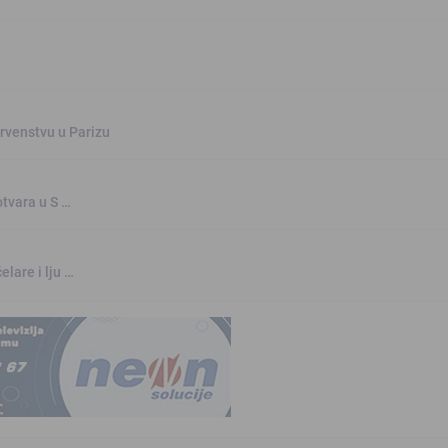
rvenstvu u Parizu
otvara u S …
elare i lju …