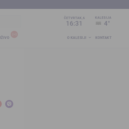
sija.co.ba
KALESIJA
ČETVRTAK,6
16:31
4°
UŽIVO
O KALESIJI
KONTAKT