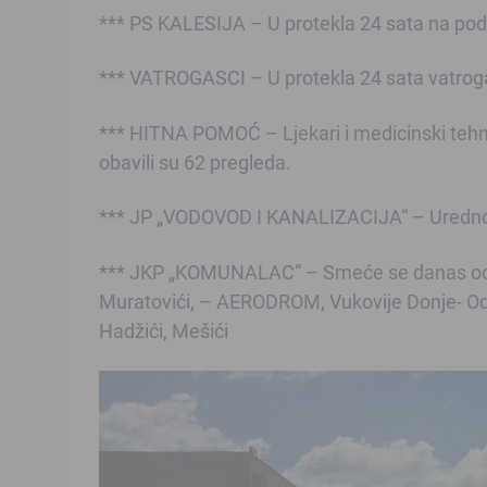
*** PS KALESIJA – U protekla 24 sata na podr
*** VATROGASCI – U protekla 24 sata vatrogas
*** HITNA POMOĆ – Ljekari i medicinski tehn
obavili su 62 pregleda.
*** JP „VODOVOD I KANALIZACIJA“ – Uredno s
*** JKP „KOMUNALAC“ – Smeće se danas odvoz
Muratovići, – AERODROM, Vukovije Donje- Od J
Hadžići, Mešići