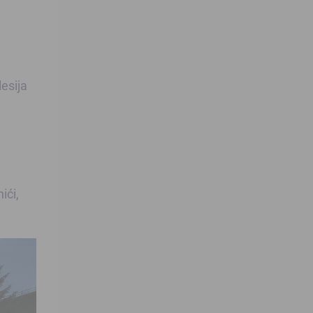
esija
ići,