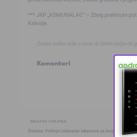
*** JKP „KOMUNALAC“ – Zbog prekinute putne
Kalesije.
Znate nešto više o temi ili želite prijaviti
Komentari
DRUŠTVO I POLITIKA
Živinice: Počinje izdavanje iskaznica za besplatan prev