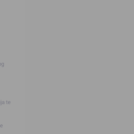
og
ja te
je