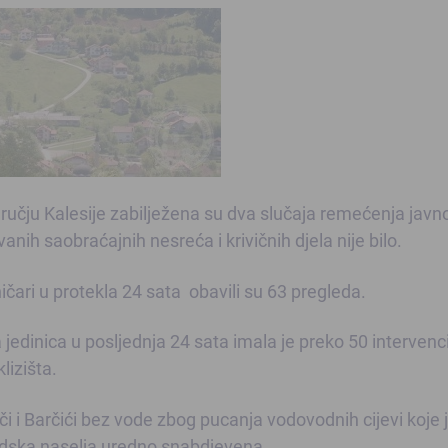
učju Kalesije zabilježena su dva slučaja remećenja javn
vanih saobraćajnih nesreća i krivičnih djela nije bilo.
čari u protekla 24 sata obavili su 63 pregleda.
dinica u posljednja 24 sata imala je preko 50 intervenci
lizišta.
 i Barčići bez vode zbog pucanja vodovodnih cijevi koje 
radska naselja uredno snabdjevena.