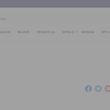
ba
www.kalesija.com
www.zvornik.ba
www.zivinice.org
www.kale
GAZIN
NAJAVE
PROMOCIJA
OSTALO
NEON.BA
NTV 