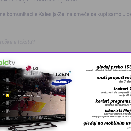
 komunikacije Kalesija-Zelina smeće se kupi samo u c
 grešku u tekstu?
oz