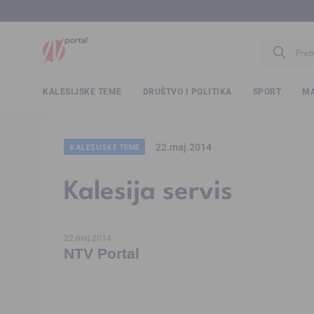
www.ntv.
KALESIJSKE TEME
DRUŠTVO I POLITIKA
SPORT
MA
22.maj.2014
KALESIJSKE TEME
Kalesija servis
22.maj.2014
NTV Portal