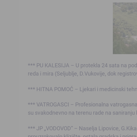
*** PU KALESIJA – U protekla 24 sata na podr
reda i mira (Seljublje, D.Vukovije, dok registro
*** HITNA POMOĆ – Ljekari i medicinski tehni
*** VATROGASCI – Profesionalna vatrogasna je
su svakodnevno na terenu rade na saniranju k
*** JP „VODOVOD“ – Naselja Lipovice, G.Kikači
prouzrokovalo klizište, ostala gradska i prig