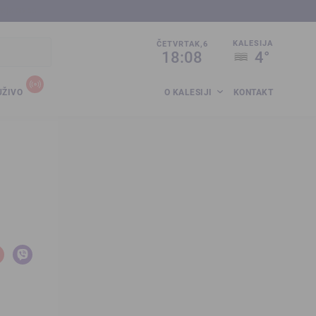
sija.co.ba
KALESIJA
ČETVRTAK,6
18:08
4°
UŽIVO
O KALESIJI
KONTAKT