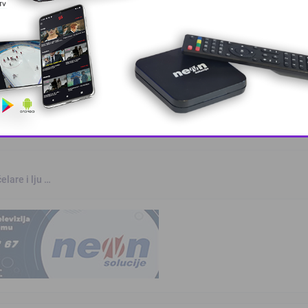
rvenstvu u Parizu
otvara u S …
This popup will close in:
10
elare i lju …