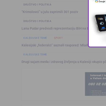
DRUŠTVO I POLITIKA
“Krimolovci” u julu zaprimili 301 poziv
DRUŠTVO I POLITIKA
Lana Pudar predvodi reprezentaciju BiH na Evropskom p
KALESIJSKE TEME
SPORT
Kalesijski „federalci“ saznali raspored: Mladost sezonu 
KALESIJSKE TEME
Drugi sajam meda i zdravog življenja u Kalesiji okupio pč