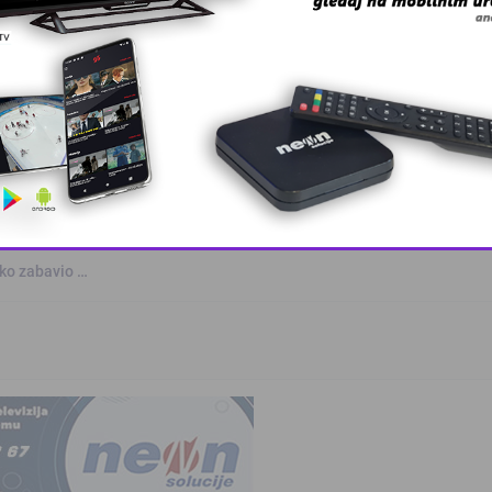
kvalifikovanih …
 – BingoL …
rogasci pozivaj …
This popup will close in:
10
nko zabavio …