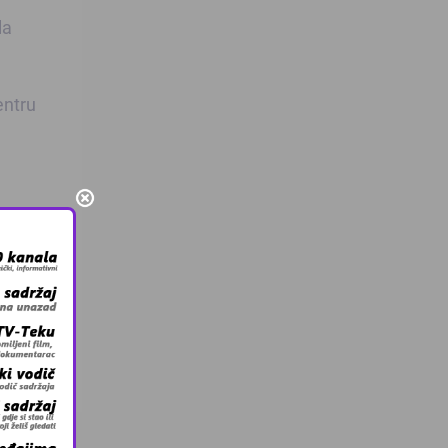
la
entru