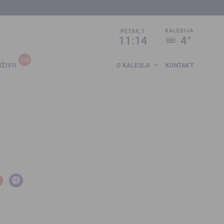
sija.co.ba
KALESIJA
PETAK,7
11:14
4°
UŽIVO
O KALESIJI
KONTAKT