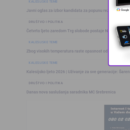
KALESIJSKE TEME
Javni oglas za izbor kandidata za popunu rezervne liste 
DRUŠTVO I POLITIKA
Četvrto ljeto zaredom Trg slobode postaje Naše mjesto
KALESIJSKE TEME
Zbog visokih temperatura raste opasnost od požara: Vat
KALESIJSKE TEME
Kalesijsko ljeto 2026 | Uživanje za sve generacije: Šare
DRUŠTVO I POLITIKA
Danas nova saslušanja saradnika MC Srebrenica