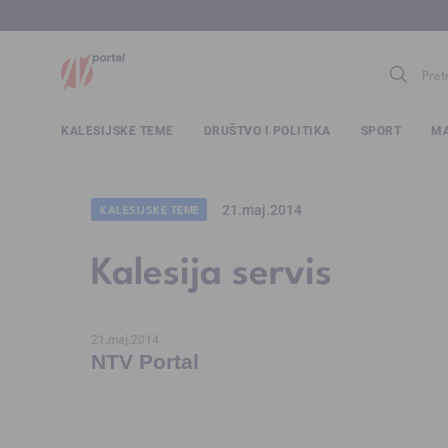
www.ntv.
KALESIJSKE TEME
DRUŠTVO I POLITIKA
SPORT
MA
21.maj.2014
KALESIJSKE TEME
Kalesija servis
21.maj.2014
NTV Portal