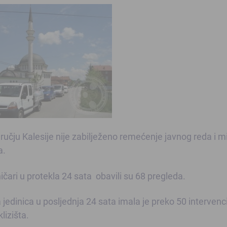
učju Kalesije nije zabilježeno remećenje javnog reda i mi
a.
čari u protekla 24 sata obavili su 68 pregleda.
dinica u posljednja 24 sata imala je preko 50 intervenci
lizišta.