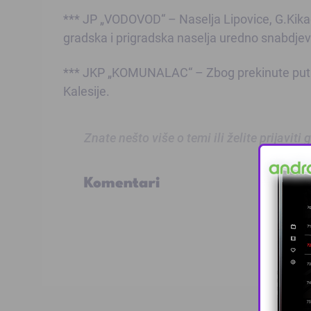
*** JP „VODOVOD“ – Naselja Lipovice, G.Kikači
gradska i prigradska naselja uredno snabdje
*** JKP „KOMUNALAC“ – Zbog prekinute putne
Kalesije.
Znate nešto više o temi ili želite prijaviti
Komentari