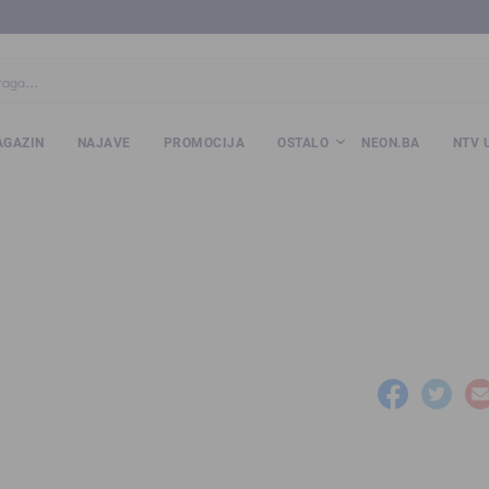
ba
www.kalesija.com
www.zvornik.ba
www.zivinice.org
www.kale
GAZIN
NAJAVE
PROMOCIJA
OSTALO
NEON.BA
NTV 