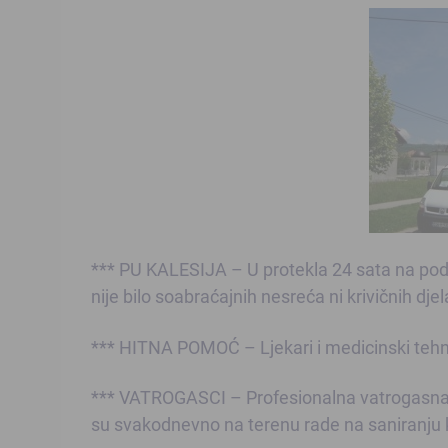
*** PU KALESIJA – U protekla 24 sata na podr
nije bilo soabraćajnih nesreća ni krivičnih djel
*** HITNA POMOĆ – Ljekari i medicinski tehni
*** VATROGASCI – Profesionalna vatrogasna je
su svakodnevno na terenu rade na saniranju k