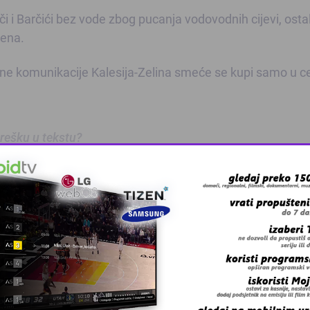
 i Barčići bez vode zbog pucanja vodovodnih cijevi, osta
vena.
 komunikacije Kalesija-Zelina smeće se kupi samo u c
 grešku u tekstu?