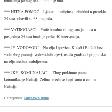
remećenja javnog reda i mira nije bilo.
*** HITNA POMOĆ – Ljekari i medicinski tehničari u protekla
24 sata obavili su 68 pregleda.
*** VATROGASCI – Profesionalna vatrogasna jedinica u
posljednja 24 sata imala je preko 40 intervencija.
*** JP „VODOVOD“ – Naselja Lipovice, Kikači i Barčići bez
vode zbog pucanja vodovodnih cijevi, ostala gradska i prigradska
naselja uredno snabdjevena.
*** JKP „KOMUNALAC“ – Zbog prekinute putne
komunikacije Kalesija-Zelina smeće se kupi samo u centru
Kalesije.
Categories:
Kalesijske teme