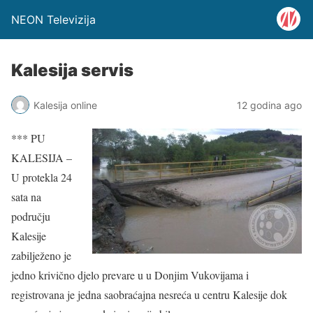
NEON Televizija
Kalesija servis
Kalesija online
12 godina ago
*** PU
KALESIJA –
U protekla 24
sata na
području
Kalesije
zabilježeno je
jedno krivično djelo prevare u u Donjim Vukovijama i
registrovana je jedna saobraćajna nesreća u centru Kalesije dok