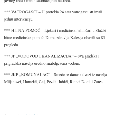
javnog reda i mira i saobraćajnih nesreća.
*** VATROGASCI – U protekla 24 sata vatrogasci su imali
jednu intervenciju.
*** HITNA POMOĆ – Ljekari i medicinski tehničari u Službi
hitne medicinske pomoći Doma zdravlja Kalesija obavili su 83
pregleda.
*** JP „VODOVOD I KANALIZACIJA“ – Sva gradska i
prigradska naselja uredno snabdijevena vodom.
*** JKP „KOMUNALAC“ – Smeće se danas odvozi iz naselja
Miljanovci, Hamzići, Gaj, Pezići, Jahići, Rainci Donji i Zates.