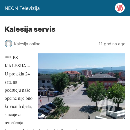
NEON Televizija
Kalesija servis
Kalesija online
11 godina ago
*** PS
KALESIJA –
U protekla 24
sata na
području naše
općine nije bilo
krivičnih djela,
slučajeva
remećenja