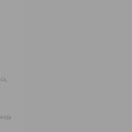
eća,
esija