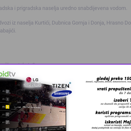
dska i prigradska naselja uredno snabdijevena vodom.
 iz naselja Kurtići, Dubnica Gornja i Donja, Hrasno Do
abajići.
 grešku u tekstu?