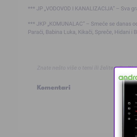
*** JP „VODOVOD I KANALIZACIJA“ – Sva gra
*** JKP „KOMUNALAC“ – Smeće se danas odvozi
Paraći, Babina Luka, Kikači, Spreče, Hidani i B
Znate nešto više o temi ili želite prijaviti
Komentari