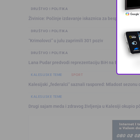
DRUŠTVO I POLITIKA
Živinice: Počinje izdavanje iskaznica za besplatan prev
DRUŠTVO I POLITIKA
“Krimolovci” u julu zaprimili 301 poziv
DRUŠTVO I POLITIKA
Lana Pudar predvodi reprezentaciju BiH na Evropskom p
KALESIJSKE TEME
SPORT
Kalesijski „federalci“ saznali raspored: Mladost sezonu 
KALESIJSKE TEME
Drugi sajam meda i zdravog življenja u Kalesiji okupio pč