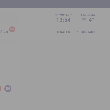
sija.co.ba
KALESIJA
ČETVRTAK,6
13:54
4°
UŽIVO
O KALESIJI
KONTAKT