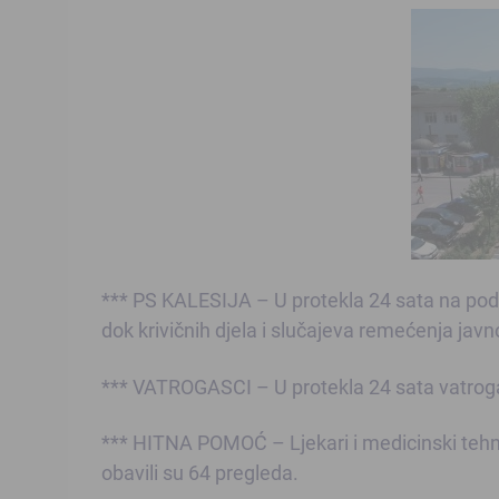
*** PS KALESIJA – U protekla 24 sata na pod
dok krivičnih djela i slučajeva remećenja javno
*** VATROGASCI – U protekla 24 sata vatrogas
*** HITNA POMOĆ – Ljekari i medicinski tehn
obavili su 64 pregleda.