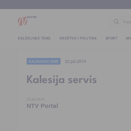
www.ntv.
KALESIJSKE TEME
DRUŠTVO I POLITIKA
SPORT
MA
22.jul.2015
KALESIJSKE TEME
Kalesija servis
22.jul.2015
NTV Portal