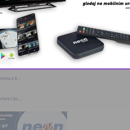
oz
rvenstvu u Parizu
This popup will close in:
9
otvara u S …
elare i lju …