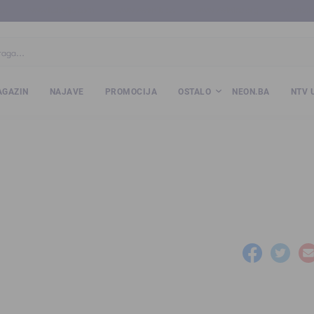
ba
www.kalesija.com
www.zvornik.ba
www.zivinice.org
www.kale
GAZIN
NAJAVE
PROMOCIJA
OSTALO
NEON.BA
NTV 