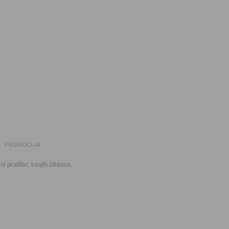
PROMOCIJA
ni pratilac svojih čitaoca.