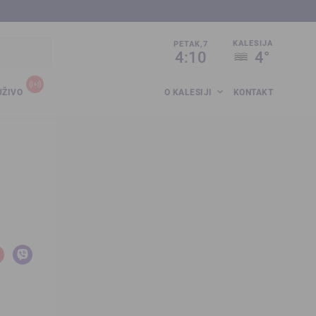
sija.co.ba
KALESIJA
PETAK,7
4:10
4°
UŽIVO
O KALESIJI
KONTAKT