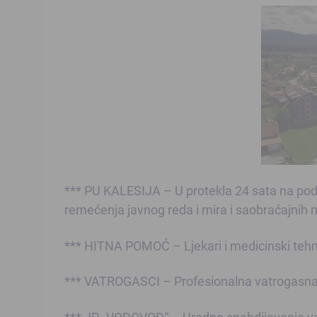
*** PU KALESIJA – U protekla 24 sata na pod
remećenja javnog reda i mira i saobraćajnih ne
*** HITNA POMOĆ – Ljekari i medicinski tehni
*** VATROGASCI – Profesionalna vatrogasna je
*** JP „VODOVOD“ – Uredno snabdijevanje vod