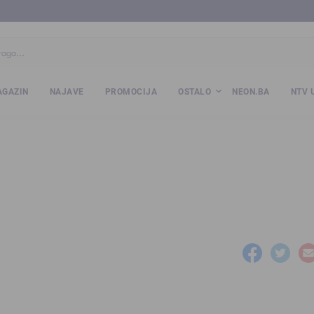
ba
www.kalesija.com
www.zvornik.ba
www.zivinice.org
www.kale
GAZIN
NAJAVE
PROMOCIJA
OSTALO
NEON.BA
NTV 