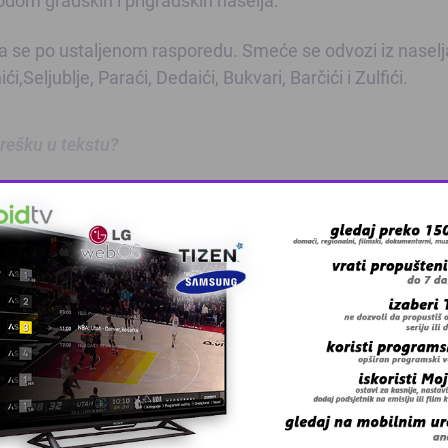
se po ustaljenom rasporedu. Smeće se odvozi iz naselj
ći,Seljublje, Paraći, Dedaići, Bukvari, Barčići i Zulfići.
 grešku u tekstu?
oz