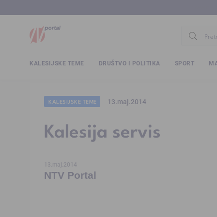
www.ntv.
KALESIJSKE TEME
DRUŠTVO I POLITIKA
SPORT
MA
13.maj.2014
KALESIJSKE TEME
Kalesija servis
13.maj.2014
NTV Portal