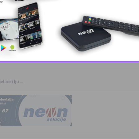
rvenstvu u Parizu
otvara u S …
This popup will close in:
10
elare i lju …