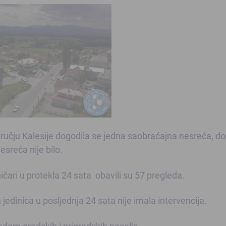
ručju Kalesije dogodila se jedna saobraćajna nesreća, do
sreća nije bilo.
čari u protekla 24 sata obavili su 57 pregleda.
dinica u posljednja 24 sata nije imala intervencija.
om gradskih i prigradskih naselja.