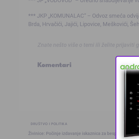
*** JKP „KOMUNALAC“ – Odvoz smeća odvija 
Brda, Hrvačići, Jajići, Lipovice, Meškovići, Šehi
Znate nešto više o temi ili želite prijaviti
Komentari
DRUŠTVO I POLITIKA
Živinice: Počinje izdavanje iskaznica za besplatan prev