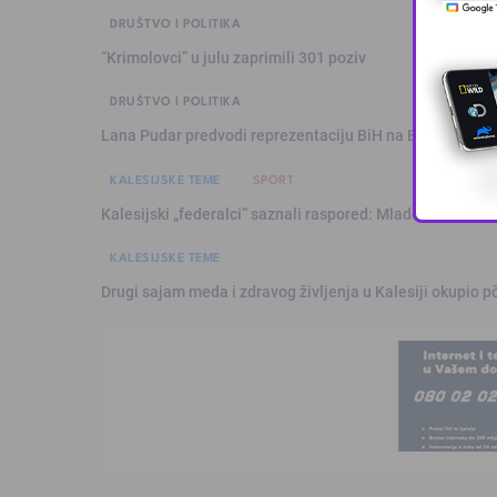
DRUŠTVO I POLITIKA
“Krimolovci” u julu zaprimili 301 poziv
DRUŠTVO I POLITIKA
Lana Pudar predvodi reprezentaciju BiH na Evropskom p
KALESIJSKE TEME
SPORT
Kalesijski „federalci“ saznali raspored: Mladost sezonu 
KALESIJSKE TEME
Drugi sajam meda i zdravog življenja u Kalesiji okupio pč