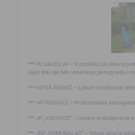
*** PU KALESIJA – U protekla 24 sata na podru
Jajići dok nije bilo remećenja javnog reda i m
*** HITNA POMOĆ – Ljekari i medicinski tehnič
*** VATROGASCI – Profesionalna vatrogasna je
*** JP „VODOVOD“ – Uredno snabdijevanje vod
*** JKP „KOMUNALAC“ – Odvoz smeća odvija 