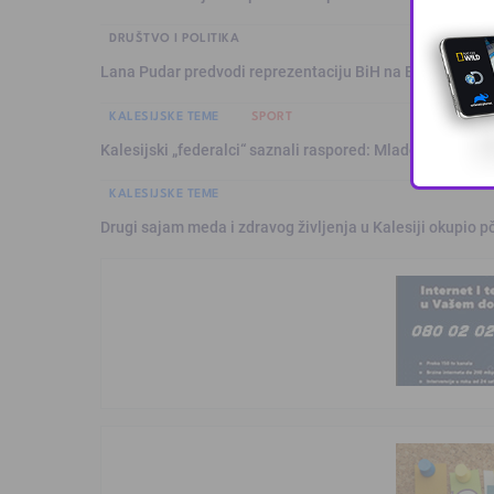
DRUŠTVO I POLITIKA
Lana Pudar predvodi reprezentaciju BiH na Evropskom p
KALESIJSKE TEME
SPORT
Kalesijski „federalci“ saznali raspored: Mladost sezonu 
KALESIJSKE TEME
Drugi sajam meda i zdravog življenja u Kalesiji okupio pč