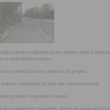
čju Kalesije zabilježena su dva krivična djela G.Vukovije
ira ni saobraćajnih nesreća.
ari u protekla 24 sata obavili su 51 pregled.
dinica u posljednja 24 sata nije imala intervencija.
om gradskih i prigradskih naselja.
se po ustaljenom rasporedu. Smeće se danas odvozi iz