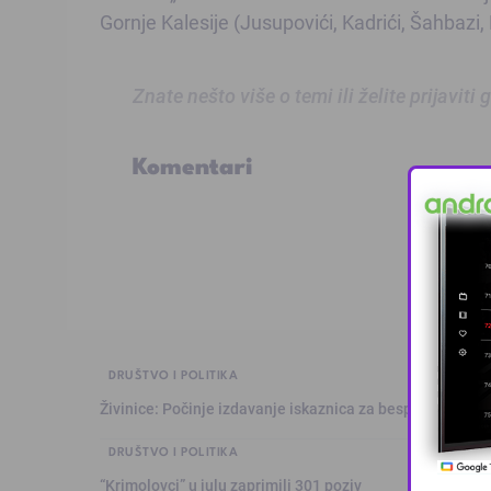
Gornje Kalesije (Jusupovići, Kadrići, Šahbazi,
Znate nešto više o temi ili želite prijaviti
Komentari
DRUŠTVO I POLITIKA
Živinice: Počinje izdavanje iskaznica za besplatan prev
DRUŠTVO I POLITIKA
“Krimolovci” u julu zaprimili 301 poziv