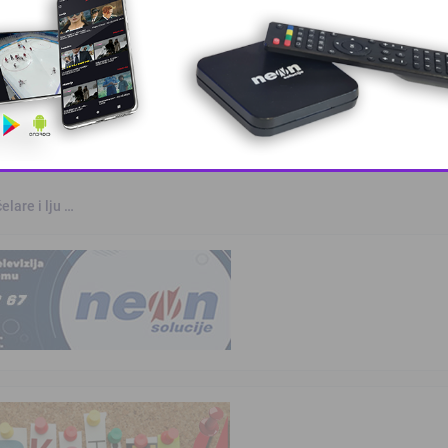
rvenstvu u Parizu
otvara u S …
This popup will close in:
10
elare i lju …