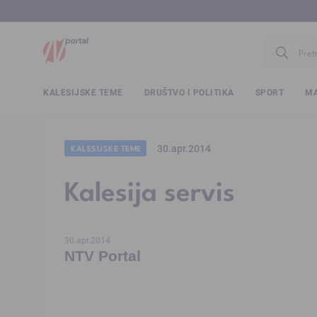
www.ntv.
KALESIJSKE TEME
DRUŠTVO I POLITIKA
SPORT
MA
30.apr.2014
KALESIJSKE TEME
Kalesija servis
30.apr.2014
NTV Portal