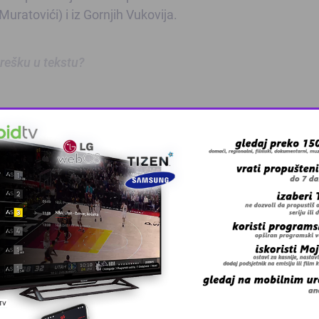
 Muratovići)
i iz Gornjih Vukovija.
 grešku u tekstu?
oz