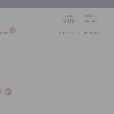
sija.co.ba
KALESIJA
PETAK,7
6:03
4°
UŽIVO
O KALESIJI
KONTAKT