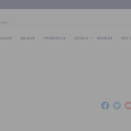
ba
www.kalesija.com
www.zvornik.ba
www.zivinice.org
www.kale
GAZIN
NAJAVE
PROMOCIJA
OSTALO
NEON.BA
NTV 