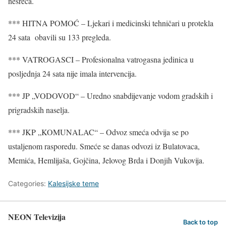
nesreća.
*** HITNA POMOĆ – Ljekari i medicinski tehničari u protekla
24 sata obavili su 133 pregleda.
*** VATROGASCI – Profesionalna vatrogasna jedinica u
posljednja 24 sata nije imala intervencija.
*** JP „VODOVOD“ – Uredno snabdijevanje vodom gradskih i
prigradskih naselja.
*** JKP „KOMUNALAC“ – Odvoz smeća odvija se po
ustaljenom rasporedu. Smeće se danas odvozi iz Bulatovaca,
Memića, Hemlijaša, Gojčina, Jelovog Brda i Donjih Vukovija.
Categories:
Kalesijske teme
NEON Televizija
Back to top