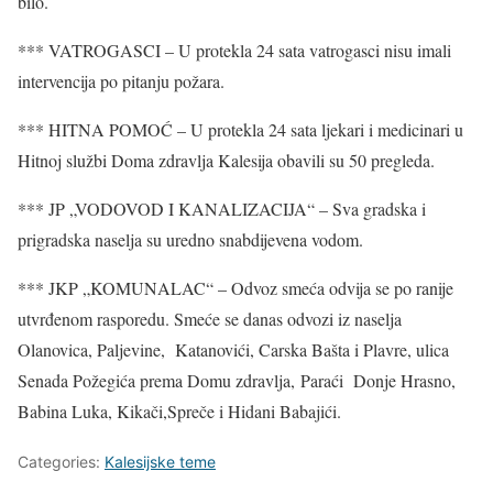
bilo.
*** VATROGASCI – U protekla 24 sata vatrogasci nisu imali
intervencija po pitanju požara.
*** HITNA POMOĆ – U protekla 24 sata ljekari i medicinari u
Hitnoj službi Doma zdravlja Kalesija obavili su 50 pregleda.
*** JP „VODOVOD I KANALIZACIJA“ – Sva gradska i
prigradska naselja su uredno snabdijevena vodom.
*** JKP „KOMUNALAC“ – Odvoz smeća odvija se po ranije
utvrđenom rasporedu. Smeće se danas odvozi iz naselja
Olanovica, Paljevine, Katanovići, Carska Bašta i Plavre, ulica
Senada Požegića prema Domu zdravlja, Paraći Donje Hrasno,
Babina Luka, Kikači,Spreče i Hidani Babajići.
Categories:
Kalesijske teme