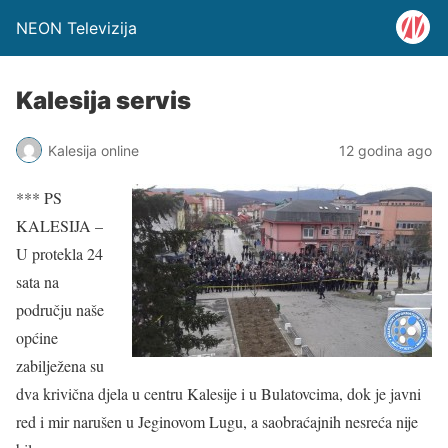
NEON Televizija
Kalesija servis
Kalesija online
12 godina ago
*** PS
KALESIJA –
U protekla 24
sata na
području naše
općine
zabilježena su
dva krivična djela u centru Kalesije i u Bulatovcima, dok je javni
red i mir narušen u Jeginovom Lugu, a saobraćajnih nesreća nije