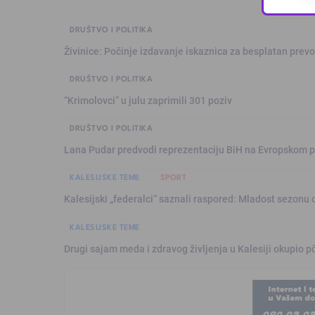
DRUŠTVO I POLITIKA
Živinice: Počinje izdavanje iskaznica za besplatan prev
DRUŠTVO I POLITIKA
“Krimolovci” u julu zaprimili 301 poziv
DRUŠTVO I POLITIKA
Lana Pudar predvodi reprezentaciju BiH na Evropskom p
KALESIJSKE TEME
SPORT
Kalesijski „federalci“ saznali raspored: Mladost sezonu 
KALESIJSKE TEME
Drugi sajam meda i zdravog življenja u Kalesiji okupio pč