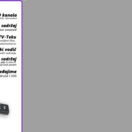
 sve
cebooku