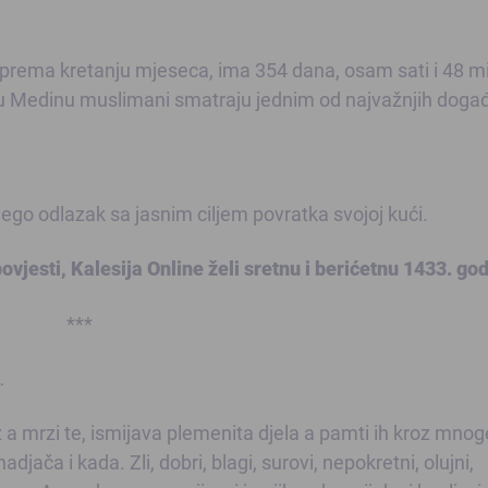
 prema kretanju mjeseca, ima 354 dana, osam sati i 48 m
 u Medinu muslimani smatraju jednim od najvažnjih doga
nego odlazak sa jasnim ciljem povratka svojoj kući.
vjesti, Kalesija Online želi sretnu i berićetnu 1433. god
***
…
az a mrzi te, ismijava plemenita djela a pamti ih kroz mnog
jača i kada. Zli, dobri, blagi, surovi, nepokretni, olujni,