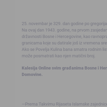
25. novembar je 329. dan godine po gregorij
Na ovaj dan 1943. godine, na prvom zasjeda
državnosti Bosne i Hercegovine, kao ravnopra
granicama koje su datirale još iz vremena s
Ako se Povelja Kulina bana smatra rodnim l
može posmatrati kao njen matični broj.
Kalesija Online svim građanima Bosne i Herc
Domovine.
—Prema Takvimu Rijaseta Islamske zajednice 