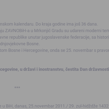
anskom kalendaru. Do kraja godine ima još 36 dana.
nju ZAVNOBiH-a u Mrkonjić Gradu su udareni moderni tem
vne republike unutar jugoslavenske federacije, sa histor
rednjovjekovne Bosne.
istom Bosne i Hercegovine, onda se 25. novembar s prav
egovine, u državi i inostranstvu, čestita Dan državnost
***
u BiH, danas, 25.novembar 2011./ 29. zul-hidždže 1432.