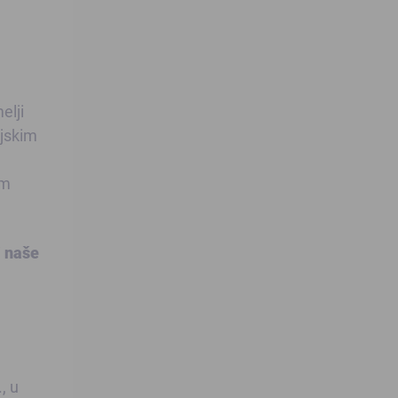
elji
ijskim
om
i naše
, u