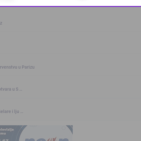
This popup will close in:
10
oz
rvenstvu u Parizu
otvara u S …
elare i lju …