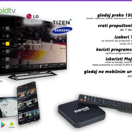
oga. A povrh svega moji su i ja njihov, kao rijeka i kaplja, i
LEDAJTE VIŠE
Pratite
Kalesija Online na Fa
 grešku u tekstu?