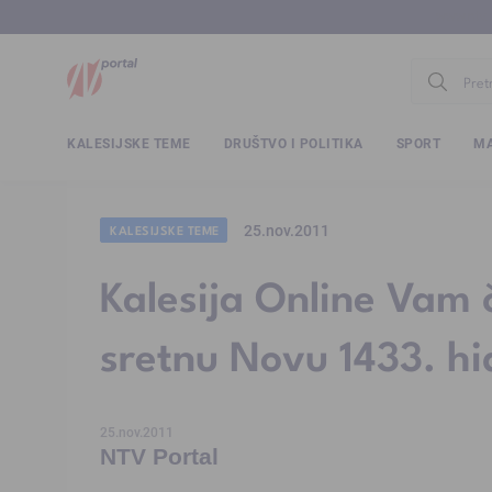
www.ntv.
KALESIJSKE TEME
DRUŠTVO I POLITIKA
SPORT
MA
25.nov.2011
KALESIJSKE TEME
Kalesija Online Vam č
sretnu Novu 1433. hi
25.nov.2011
NTV Portal