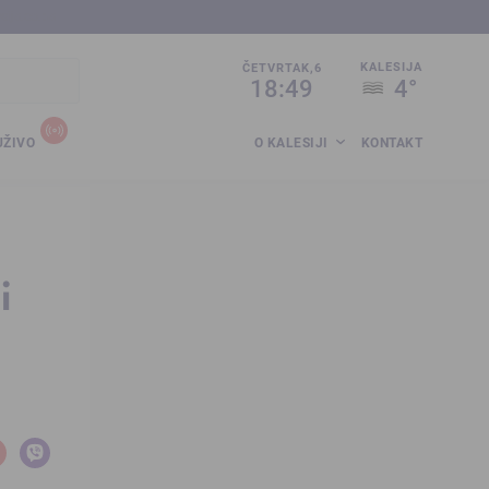
sija.co.ba
KALESIJA
ČETVRTAK,6
18:49
4°
UŽIVO
O KALESIJI
KONTAKT
i