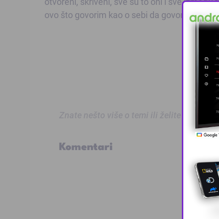
otvoreni, skriveni, sve su to oni i sve između t
ovo što govorim kao o sebi da govorim…
POG
Znate nešto više o temi ili želite prijaviti
Komentari