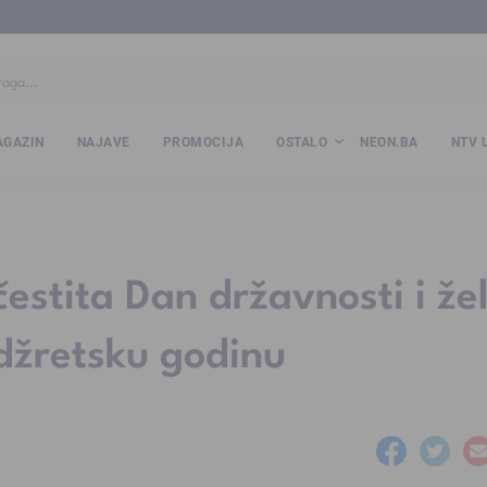
ba
www.kalesija.com
www.zvornik.ba
www.zivinice.org
www.kale
GAZIN
NAJAVE
PROMOCIJA
OSTALO
NEON.BA
NTV 
estita Dan državnosti i žel
džretsku godinu