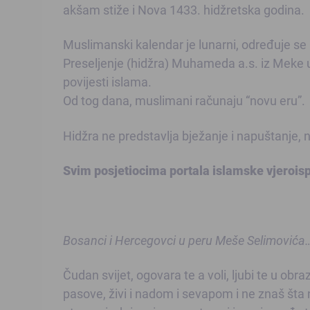
akšam stiže i Nova 1433. hidžretska godina.
Muslimanski kalendar je lunarni, određuje se
Preseljenje (hidžra) Muhameda a.s. iz Meke
povijesti islama.
Od tog dana, muslimani računaju “novu eru”.
Hidžra ne predstavlja bježanje i napuštanje, 
Svim posjetiocima portala islamske vjeroispo
Bosanci i Hercegovci u peru Meše Selimovića
Čudan svijet, ogovara te a voli, ljubi te u obr
pasove, živi i nadom i sevapom i ne znaš šta nad