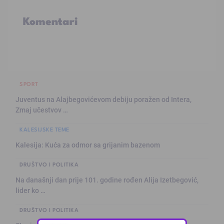
Komentari
SPORT
Juventus na Alajbegovićevom debiju poražen od Intera,
Zmaj učestvov …
KALESIJSKE TEME
Kalesija: Kuća za odmor sa grijanim bazenom
DRUŠTVO I POLITIKA
Na današnji dan prije 101. godine rođen Alija Izetbegović,
lider ko …
DRUŠTVO I POLITIKA