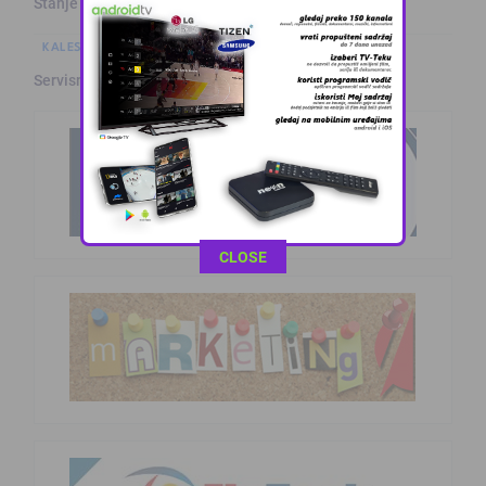
Stanje na putevima
KALESIJSKE TEME
Servisne informacije iz Kalesije (8.8.2026.)
This popup will close in:
11
CLOSE