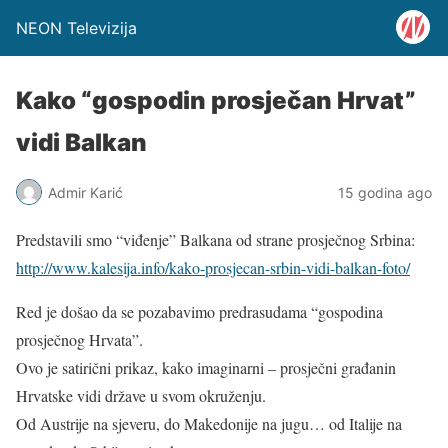
NEON Televizija
Kako “gospodin prosječan Hrvat”
vidi Balkan
Admir Karić
15 godina ago
Predstavili smo “viđenje” Balkana od strane prosječnog Srbina:
http://www.kalesija.info/kako-prosjecan-srbin-vidi-balkan-foto/
Red je došao da se pozabavimo predrasudama “gospodina
prosječnog Hrvata”.
Ovo je satirični prikaz, kako imaginarni – prosječni građanin
Hrvatske vidi države u svom okruženju.
Od Austrije na sjeveru, do Makedonije na jugu… od Italije na