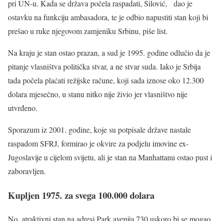
pri UN-u. Kada se država počela raspadati, Silović, dao je
ostavku na funkciju ambasadora, te je odbio napustiti stan koji bi
prešao u ruke njegovom zamjeniku Srbinu, piše list.
Na kraju je stan ostao prazan, a sud je 1995. godine odlučio da je
pitanje vlasništva politička stvar, a ne stvar suda. Iako je Srbija
tada počela plaćati režijske račune, koji sada iznose oko 12.300
dolara mjesečno, u stanu nitko nije živio jer vlasništvo nije
utvrđeno.
Sporazum iz 2001. godine, koje su potpisale države nastale
raspadom SFRJ, formirao je okvire za podjelu imovine ex-
Jugoslavije u cijelom svijetu, ali je stan na Manhattanu ostao pust i
zaboravljen.
Kupljen 1975. za svega 100.000 dolara
No, atraktivni stan na adresi Park avenija 730 uskoro bi se mogao