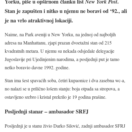
Yorku, piše u opširnom članku list
.
New York Post
Stan je zapušten i nitko u njemu ne boravi od ‘92., ali
je na vrlo atraktivnoj lokaciji.
Naime, na Park aveniji u New Yorku, na jednoj od najboljih
adresa na Manhattanu, zjapi prazan dvoetažni stan od 215
kvadratnih metara. U njemu su nekada odsjedale delegacije
Jugoslavije pri Ujedinjenim narodima, a posljednji put je tamo
netko boravio davne 1992. godine.
Stan ima šest spavaćih soba, četiri kupaonice i dva zasebna wc-a,
no nalazi se u prilično lošem stanju: boja otpada sa stropova, a
ostavljeno srebro i kristal prekrilo je 19 godina prašine.
Posljednji stanar – ambasador SRFJ
Posljednji je u stanu živio Darko Silović, zadnji ambasador SFRJ