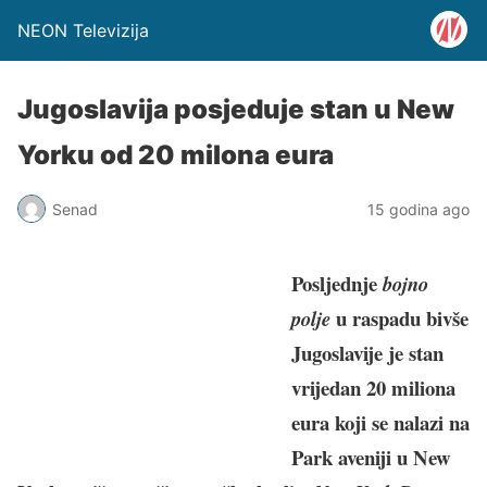
NEON Televizija
Jugoslavija posjeduje stan u New
Yorku od 20 milona eura
Senad
15 godina ago
Posljednje
bojno
u raspadu bivše
polje
Jugoslavije je stan
vrijedan 20 miliona
eura koji se nalazi na
Park aveniji u New