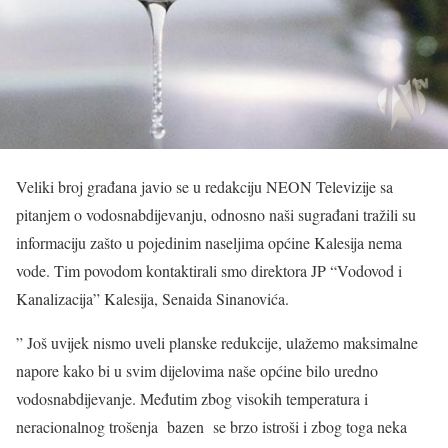
Veliki broj građana javio se u redakciju NEON Televizije sa
pitanjem o vodosnabdijevanju, odnosno naši sugrađani tražili su
informaciju zašto u pojedinim naseljima općine Kalesija nema
vode. Tim povodom kontaktirali smo direktora JP “Vodovod i
Kanalizacija” Kalesija, Senaida Sinanovića.
” Još uvijek nismo uveli planske redukcije, ulažemo maksimalne
napore kako bi u svim dijelovima naše općine bilo uredno
vodosnabdijevanje. Međutim zbog visokih temperatura i
neracionalnog trošenja bazen se brzo istroši i zbog toga neka