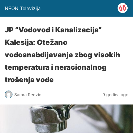
NEON Televizija
JP “Vodovod i Kanalizacija”
Kalesija: Otežano
vodosnabdijevanje zbog visokih
temperatura i neracionalnog
trošenja vode
Samra Redzic
9 godina ago