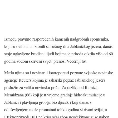
Između pravilno raspoređenih kamenih nadgrobnih spomenika,
koji su ovih dana izronili sa sušnog dna Jablaničkog jezera, danas
stoje uglavljene brodice i ljudi kojima je priroda otkrila više od 60
godina vodom skriveni svijet, prenosi Večernji list.
Među njima su i novinari i fotoreporteri poznate svjetske novinske
agencije Reuters kojima je saharski pejzaž Jablaničkog jezera
poslužio za veliku novinsku priču. Za razliku od Ramiza
Memidzana (66) koji je u vrijeme gradnje hidroakumulacije u
Jablanici i plavljenja groblja bio dječak i koji danas s
oduševljenjem može promatrati toliko godina skrivani svijet, u
Elektroprivredi BiH ne kriju očaj zbog neočekivane suše nakon