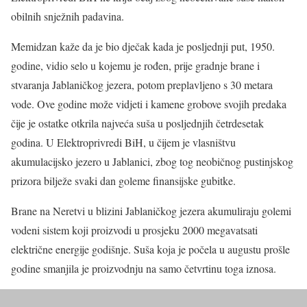
obilnih snježnih padavina.
Memidzan kaže da je bio dječak kada je posljednji put, 1950.
godine, vidio selo u kojemu je rođen, prije gradnje brane i
stvaranja Jablaničkog jezera, potom preplavljeno s 30 metara
vode. Ove godine može vidjeti i kamene grobove svojih predaka
čije je ostatke otkrila najveća suša u posljednjih četrdesetak
godina. U Elektroprivredi BiH, u čijem je vlasništvu
akumulacijsko jezero u Jablanici, zbog tog neobičnog pustinjskog
prizora bilježe svaki dan goleme finansijske gubitke.
Brane na Neretvi u blizini Jablaničkog jezera akumuliraju golemi
vodeni sistem koji proizvodi u prosjeku 2000 megavatsati
električne energije godišnje. Suša koja je počela u augustu prošle
godine smanjila je proizvodnju na samo četvrtinu toga iznosa.